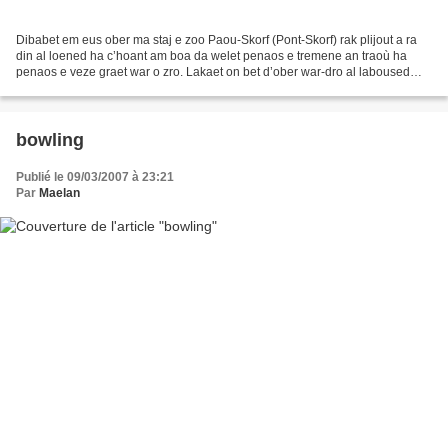
Dibabet em eus ober ma staj e zoo Paou-Skorf (Pont-Skorf) rak plijout a ra
din al loened ha c’hoant am boa da welet penaos e tremene an traoù ha
penaos e veze graet war o zro. Lakaet on bet d’ober war-dro al laboused
gant va mestr staj, Sebastien. Graet...
bowling
Publié le 09/03/2007 à 23:21
Par
Maelan