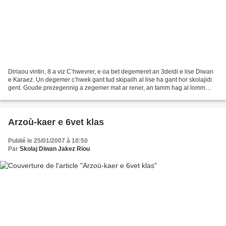
Diriaou vintin, 8 a viz C’hwevrer, e oa bet degemeret an 3deidi e lise Diwan
e Karaez. Un degemer c’hwek gant tud skipailh al lise ha gant hor skolajidi
gent. Goude prezegennig a zegemer mat ar rener, an tamm hag al lomm
chug-frouezh, edomp da vat ganti....
Arzoù-kaer e 6vet klas
Publié le 25/01/2007 à 10:50
Par
Skolaj Diwan Jakez Riou