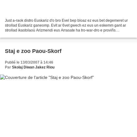
Just a-raok distro Euskariz d'o bro Evel bep bloaz ez eus bet degemeret ur
strollad Euskariz ganeomp. Evit ar 6vet gwech ez eus un eskemm gant ar
strollad ikastolaoù Arizmendi eus Arrasate ha tro-war-dro e proviñs
Gipuzkoa. Graet eo an eskemm evit an...
Staj e zoo Paou-Skorf
Publié le 13/03/2007 à 14:46
Par
Skolaj Diwan Jakez Riou