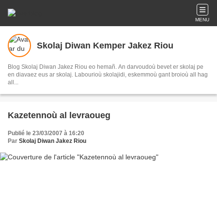
MENU
Skolaj Diwan Kemper Jakez Riou
Blog Skolaj Diwan Jakez Riou eo hemañ. An darvoudoù bevet er skolaj pe
en diavaez eus ar skolaj. Labourioù skolajidi, eskemmoù gant broioù all hag
all...
Kazetennoù al levraoueg
Publié le 23/03/2007 à 16:20
Par
Skolaj Diwan Jakez Riou