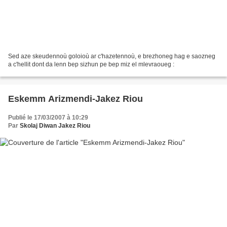
Sed aze skeudennoù goloioù ar c'hazetennoù, e brezhoneg hag e saozneg
a c'hellit dont da lenn bep sizhun pe bep miz el mlevraoueg :
Eskemm Arizmendi-Jakez Riou
Publié le 17/03/2007 à 10:29
Par
Skolaj Diwan Jakez Riou