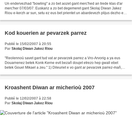
Un endervezhad "bowling" a zo bet aozet gant merc'hed an trede klas d'ar
merc'her 07/03/07. Euskariz a zo bet degemeret gant Skolaj Diwan Jakez
Riou e-kerzh ar sun, setu ez eus bet prientet un abardevezh plijus dezho e
"bowling" Kemper, kement ha kaout...
Kod kouerien ar pevarzek parrez
Publié le 15/02/2007 à 20:55
Par
Skolaj Diwan Jakez Riou
"Reolennoù savet gant tud vat ar pevarzek parrez a Vro-Arvorig a ya eus
Douarnenez betek Konk-Kerne evit bezañ doujet etrezo hep gwall ebet
betek Gouel Mikael a zeu." 1) Dileuriet e vo gant ar pevarzek parrez-mañ,
unanet-holl evit frankiz ar broviñs,...
Kroashent Diwan ar micherioù 2007
Publié le 12/02/2007 à 22:58
Par
Skolaj Diwan Jakez Riou