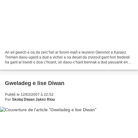
An eil gwech e oa da zerc’hel ar forom-mañ e leurenn Glenmor e Karaez.
Tremen daou-ugent a dud a vicher a oa deuet da zivizout gant hon tredeidi
ha gant al liseidi o doa c’hoant, un daou-c’hant bennak a dud yaouank en
holl. E-pad div eurvezh hanter bennak...
Gweladeg e lise Diwan
Publié le 12/02/2007 à 22:52
Par
Skolaj Diwan Jakez Riou