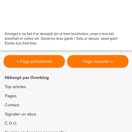
Kinniget e oa bet d’ar skolajidi ijin ul loen burzhudus, unan n’eus ket
anezhañ er vuhez wir. Deuet eo brav ganto ! Setu ur skouer, savet gant
Eloise eus 6vet klas.
< Page précédente
Page suivante >
Hébergé par Overblog
Top articles
Pages
Contact
Signaler un abus
C.G.U.