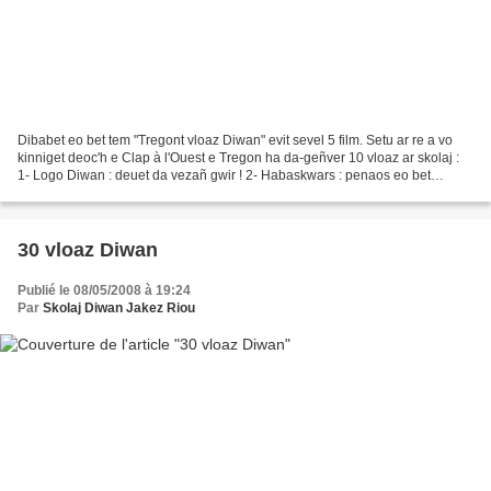
Dibabet eo bet tem "Tregont vloaz Diwan" evit sevel 5 film. Setu ar re a vo
kinniget deoc'h e Clap à l'Ouest e Tregon ha da-geñver 10 vloaz ar skolaj :
1- Logo Diwan : deuet da vezañ gwir ! 2- Habaskwars : penaos eo bet
krouet, goude ur brezel bras, skolioù...
30 vloaz Diwan
Publié le 08/05/2008 à 19:24
Par
Skolaj Diwan Jakez Riou