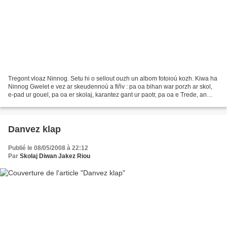
Tregont vloaz Ninnog. Setu hi o sellout ouzh un albom fotoioù kozh. Kiwa ha
Ninnog Gwelet e vez ar skeudennoù a fiñv : pa oa bihan war porzh ar skol,
e-pad ur gouel, pa oa er skolaj, karantez gant ur paotr, pa oa e Trede, an
Aked, kross ar skolaj, manifestadegoù...
Danvez klap
Publié le 08/05/2008 à 22:12
Par
Skolaj Diwan Jakez Riou