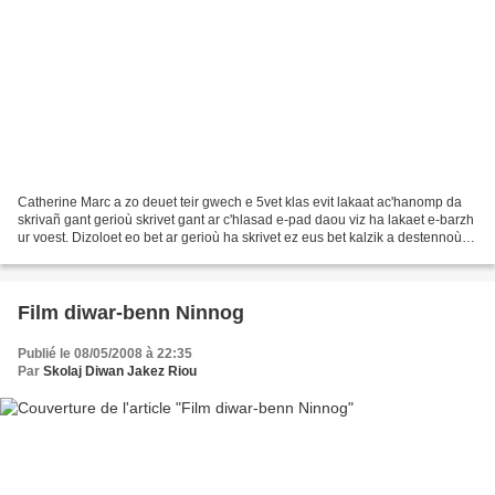
Catherine Marc a zo deuet teir gwech e 5vet klas evit lakaat ac'hanomp da
skrivañ gant gerioù skrivet gant ar c'hlasad e-pad daou viz ha lakaet e-barzh
ur voest. Dizoloet eo bet ar gerioù ha skrivet ez eus bet kalzik a destennoù
(doare skrivañ aotomatek...
Film diwar-benn Ninnog
Publié le 08/05/2008 à 22:35
Par
Skolaj Diwan Jakez Riou