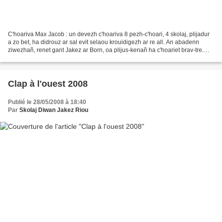
C'hoariva Max Jacob : un devezh c'hoariva 8 pezh-c'hoari, 4 skolaj, plijadur
a zo bet, ha didrouz ar sal evit selaou krouidigezh ar re all. An abadenn
ziwezhañ, renet gant Jakez ar Born, oa plijus-kenañ ha c'hoariet brav-tre.
Tout an dud o deus graet...
Clap à l'ouest 2008
Publié le 28/05/2008 à 18:40
Par
Skolaj Diwan Jakez Riou