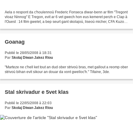
Aela o respont da c'houlennoù Frederic Fonseca diwar-benn ar film "Tregont
vloaz Ninnog" E Tregon, evit ar 6 vet gwech hon eus kemeret perzh e Clap à
l'Ouest : 14 film gwelet, a bep seurt gant skolajoù, liseoù micher, CFA Kuzon
... Ur stal foto heuliet...
Goanag
Publié le 28/05/2008 à 18:31
Par
Skolaj Diwan Jakez Riou
"Marteze ne c'hell ket tout an dud ober strivoù bras, met gallout a reomp ober
strivoù bihan evit sikour an douar da vont gwelloc'h." Tifaine, 3de.
Stal skrivadur e 5vet klas
Publié le 22/05/2008 à 22:03
Par
Skolaj Diwan Jakez Riou