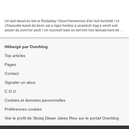
Un taol deuet eo bet ar Redadeg ! Gourc'hemennoù d'an holl berzhidi ! Ur
c'hlaoustre kaset da benn vat a zigor hentoù a unaniezh hag a verzh evit
amzer da zont hor yezh ! Un nozvezh kaer eo bet hini hon tennad-hent etre
Kemperle ha Brieg. Plijadur, kalonegezh,...
Hébergé par Overblog
Top articles
Pages
Contact
Signaler un abus
C.G.U.
Cookies et données personnelles
Préférences cookies
Voir le profil de Skolaj Diwan Jakez Riou sur le portail Overblog