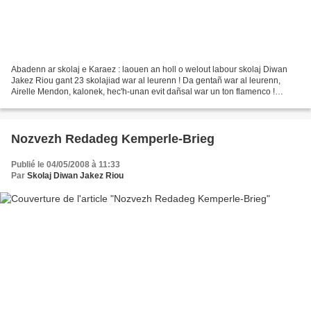
Abadenn ar skolaj e Karaez : laouen an holl o welout labour skolaj Diwan
Jakez Riou gant 23 skolajiad war al leurenn ! Da gentañ war al leurenn,
Airelle Mendon, kalonek, hec'h-unan evit dañsal war un ton flamenco !
Prientet gant Jean-Marie, gwelet hon...
Nozvezh Redadeg Kemperle-Brieg
Publié le 04/05/2008 à 11:33
Par
Skolaj Diwan Jakez Riou