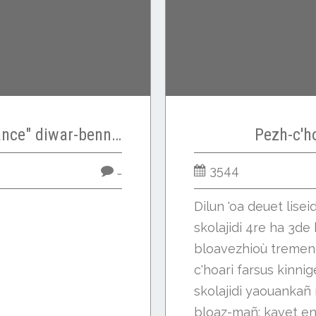
Pennad ar "Ouest France" diwar-benn an hunva
Pezh-c'ho
…
3544
Dilun 'oa deuet liseid
skolajidi 4re ha 3de 
bloavezhioù tremen
c'hoari farsus kinnige
skolajidi yaouankañ
bloaz-mañ; kavet en.