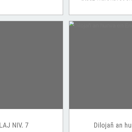
LAJ NIV. 7
Dilojañ an h