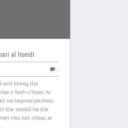
ari al liseidi
…
i evit kinnig d'ar
klas o fezh-c'hoari. Ar
et 'oa bepred pezhioù
t d'ar skolidi ha d'ar
 met n'eo ket choaz ar
..