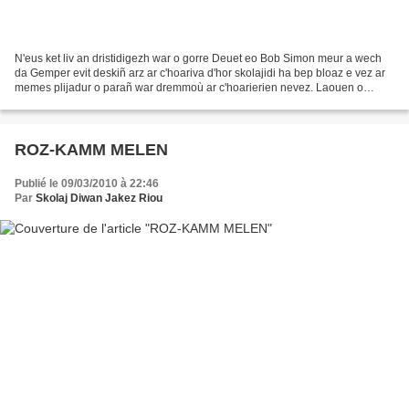
N'eus ket liv an dristidigezh war o gorre Deuet eo Bob Simon meur a wech
da Gemper evit deskiñ arz ar c'hoariva d'hor skolajidi ha bep bloaz e vez ar
memes plijadur o parañ war dremmoù ar c'hoarierien nevez. Laouen o
welout anezhañ o tiskouez dezho penaos...
ROZ-KAMM MELEN
Publié le 09/03/2010 à 22:46
Par
Skolaj Diwan Jakez Riou