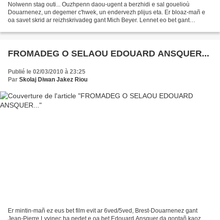
Nolwenn stag outi... Ouzhpenn daou-ugent a berzhidi e sal gouelioù
Douarnenez, un degemer c'hwek, un endervezh plijus eta. Er bloaz-mañ e
oa savet skrid ar reizhskrivadeg gant Mich Beyer. Lennet eo bet gant
Nolwenn Korbell he deus c'hoariet ar vestrez-skol...
FROMADEG O SELAOU EDOUARD ANSQUER...
Publié le 02/03/2010 à 23:25
Par
Skolaj Diwan Jakez Riou
Er mintin-mañ ez eus bet film evit ar 6ved/5ved, Brest-Douarnenez gant
Jean-Pierre Lyvinec ha pedet e oa bet Edouard Ansquer da gontañ kaoz