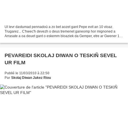
Ul levr dastumad pennadoù a zo bet aozet gant Pepe evit an 10 vloaz.
Trugarez... C'hwec'h devezh o deus tremenet ganeomp hor mignoned a
Arrasate a oa deuet gant o eskemm bloaziek da Gemper, etre ar Gwener 12
a viz Meurzh hag ar Merc'her 17. Pepe hag Izaskun...
PEVAREIDI SKOLAJ DIWAN O TESKIÑ SEVEL
UR FILM
Publié le 11/03/2010 à 22:50
Par
Skolaj Diwan Jakez Riou