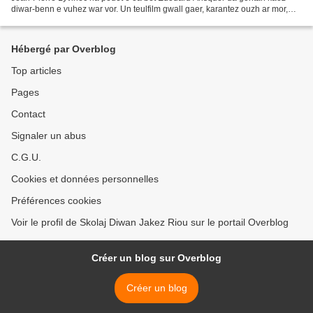
diwar-benn e vuhez war vor. Un teulfilm gwall gaer, karantez ouzh ar mor,
braventez ar bigi, ar familh Prigent...
Hébergé par Overblog
Top articles
Pages
Contact
Signaler un abus
C.G.U.
Cookies et données personnelles
Préférences cookies
Voir le profil de Skolaj Diwan Jakez Riou sur le portail Overblog
Créer un blog sur Overblog
Créer un blog