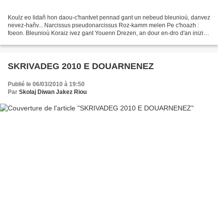
Koulz eo lidañ hon daou-c'hantvet pennad gant un nebeud bleunioù, danvez
nevez-hañv... Narcissus pseudonarcissus Roz-kamm melen Pe c'hoazh :
foeon. Bleunioù Koraiz ivez gant Youenn Drezen, an dour en-dro d'an inizi p.
15 Reoù ar parkeier eo ar roz-kamm,...
SKRIVADEG 2010 E DOUARNENEZ
Publié le 06/03/2010 à 19:50
Par
Skolaj Diwan Jakez Riou