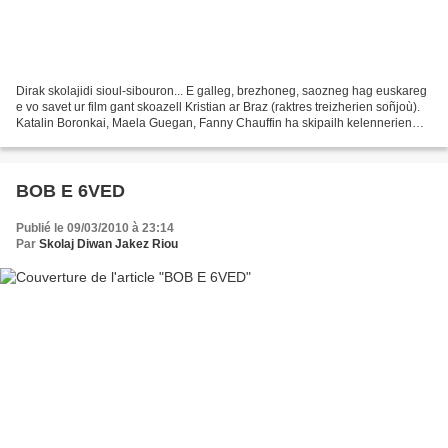
Dirak skolajidi sioul-sibouron... E galleg, brezhoneg, saozneg hag euskareg
e vo savet ur film gant skoazell Kristian ar Braz (raktres treizherien soñjoù).
Katalin Boronkai, Maela Guegan, Fanny Chauffin ha skipailh kelennerien
Skolaj Diwan Jakez Riou...
BOB E 6VED
Publié le 09/03/2010 à 23:14
Par
Skolaj Diwan Jakez Riou