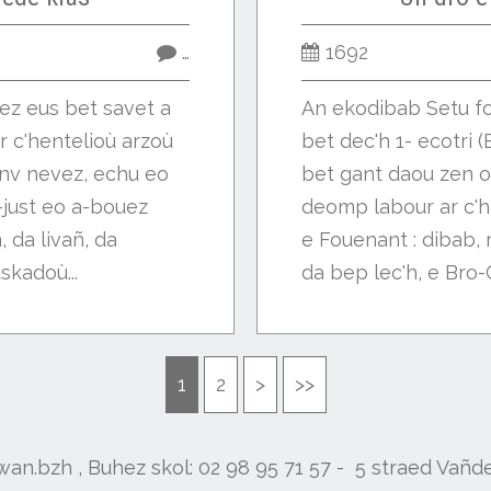
…
1692
ez eus bet savet a
An ekodibab Setu fo
r c'hentelioù arzoù
bet dec'h 1- ecotri 
anv nevez, echu eo
bet gant daou zen o
l-just eo a-bouez
deomp labour ar c'
 da livañ, da
e Fouenant : dibab, 
kadoù...
da bep lec'h, e Bro-C'
1
2
>
>>
diwan.bzh , Buhez skol: 02 98 95 71 57 - 5 straed Vañ