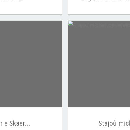
 e Skaer...
Stajoù mich