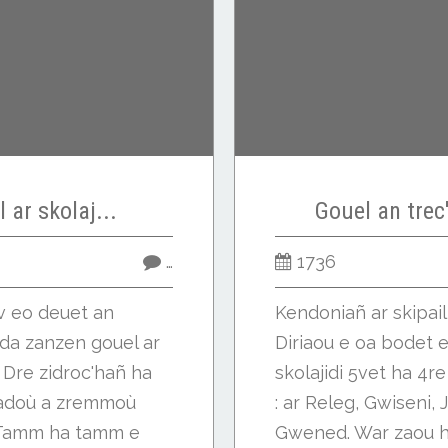
 ar skolaj...
Gouel an trec
…
1736
iv eo deuet an
Kendoniañ ar skipail
da zanzen gouel ar
Diriaou e oa bodet 
. Dre zidroc'hañ ha
skolajidi 5vet ha 4r
adoù a zremmoù
: ar Releg, Gwiseni, J
. Tamm ha tamm e
Gwened. War zaou h