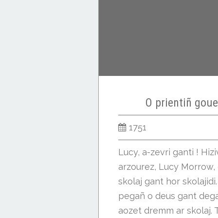
O prientiñ gouel
1751
Lucy, a-zevri ganti ! Hiz
arzourez, Lucy Morrow, 
skolaj gant hor skolajidi
pegañ o deus gant deg
aozet dremm ar skolaj