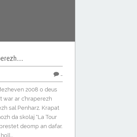
erezh...
…
z Mezheven 2008 o deus
t war ar c’hraperezh
zh sal Penharz. Krapat
ozh da skolaj "La Tour
prestet deomp an dafar.
oll...