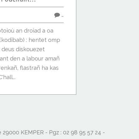
…
toioù an droiad a oa
(Ekodibab) : hentet omp
 deus diskouezet
hant den a labour amañ
renkañ, flastrañ ha kas
hall...
de 29000 KEMPER - Pgz : 02 98 95 57 24 -