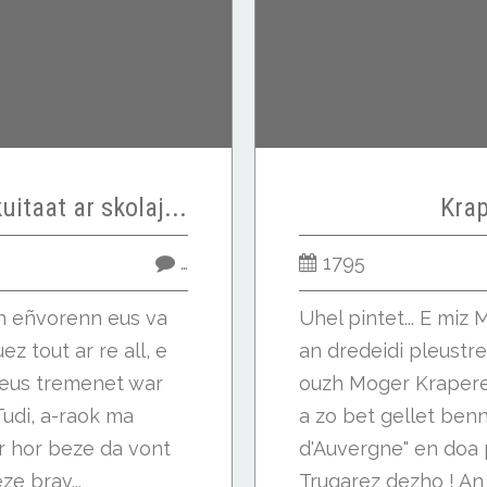
itaat ar skolaj...
Krap
…
1795
un eñvorenn eus va
Uhel pintet... E mi
z tout ar re all, e
an dredeidi pleustre
 eus tremenet war
ouzh Moger Krapere
udi, a-raok ma
a zo bet gellet benn
r hor beze da vont
d'Auvergne" en doa 
e brav...
Trugarez dezho ! An h