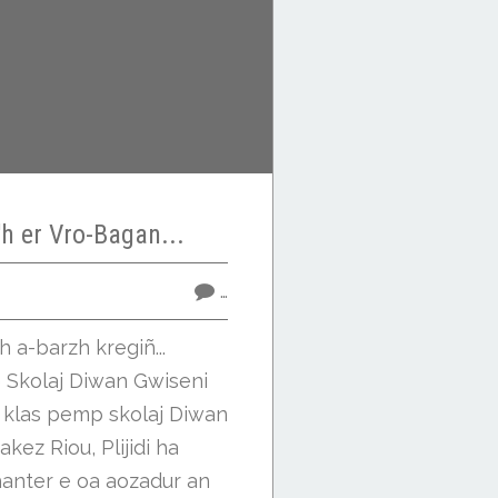
'h er Vro-Bagan...
…
h a-barzh kregiñ...
e Skolaj Diwan Gwiseni
e klas pemp skolaj Diwan
akez Riou, Plijidi ha
anter e oa aozadur an