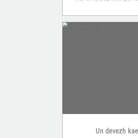
Buhez ar skolaj
Un devezh kaer