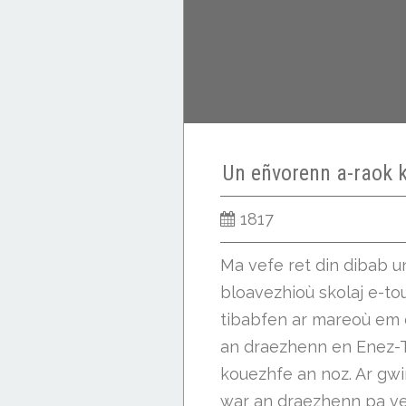
Un eñvorenn a-raok ku
1817
Ma vefe ret din dibab 
bloavezhioù skolaj e-toue
tibabfen ar mareoù em
an draezhenn en Enez-T
kouezhfe an noz. Ar gwi
war an draezhenn pa vez