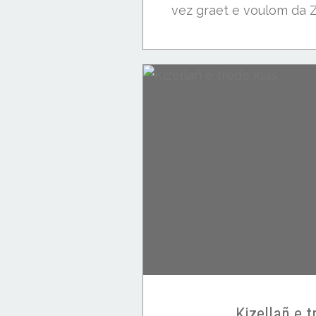
vez graet e voulom da Zi
Kizellañ e t