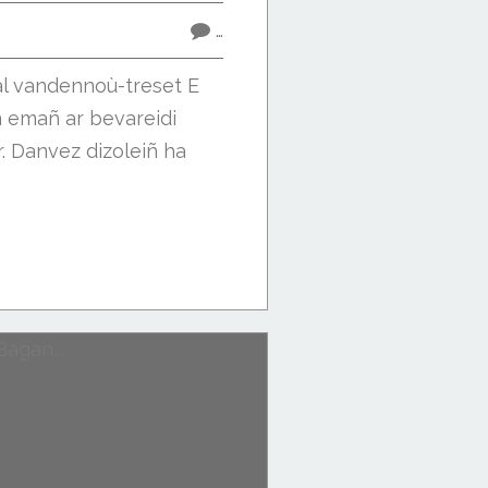
…
tal vandennoù-treset E
 emañ ar bevareidi
. Danvez dizoleiñ ha