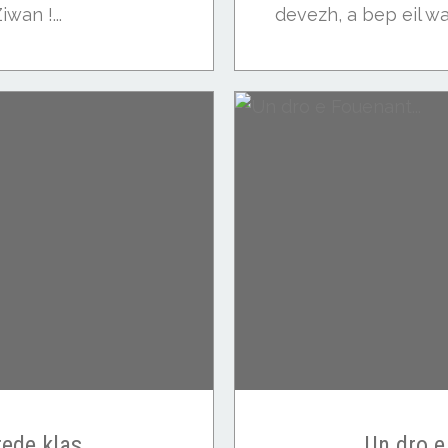
wan !...
devezh, a bep eil war
rede klas
Un dro e