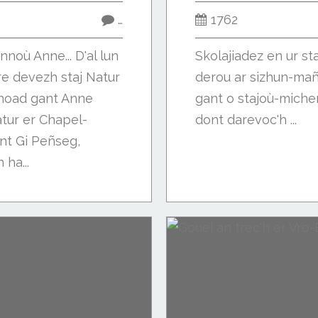
…
1762
noù Anne... D'al lun
Skolajiadez en ur s
re devezh staj Natur
derou ar sizhun-mañ
c'hoad gant Anne
gant o stajoù-micher
tur er Chapel-
dont darevoc'h ...
nt Gi Peñseg,
 ha...