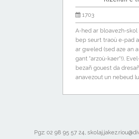
1703
A-hed ar bloavezh-skol 
bep seurt traoù e-pad a
ar gweled (sed aze an 
gant "arzoù-kaer"!). Eve
bezañ gouest da dresañ,
anavezout un nebeud lus
Pgz: 02 98 95 57 24, skolaj.jakez.riou@