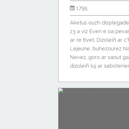
1795
Aketus ouzh displegaden
23 a viz Even e oa peva
ar re 6vet. Dizoleiñ ar 
Lejeune, buhezourez Na
Nevez, goro ar saout ga
dizoleiñ loj ar saboterien