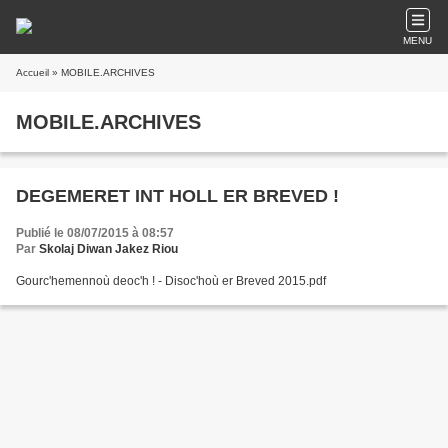
MENU
Accueil
» MOBILE.ARCHIVES
MOBILE.ARCHIVES
DEGEMERET INT HOLL ER BREVED !
Publié le 08/07/2015 à 08:57
Par
Skolaj Diwan Jakez Riou
Gourc'hemennoù deoc'h ! - Disoc'hoù er Breved 2015.pdf