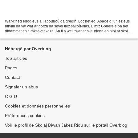
War-c'hed edod eus al labourioù da gregiñ. Loc'het eo. Abaoe dilun ez eus
birvilh da vat war ar porzh da sevel tiez salioù-klas. E miz Gouere e oa bet
didammet an ti raksavet kozh. An ti a welit war ar skeudenn eo hini ar skolaj
ha d'e heul e vo savet...
Hébergé par Overblog
Top articles
Pages
Contact
Signaler un abus
C.G.U.
Cookies et données personnelles
Préférences cookies
Voir le profil de Skolaj Diwan Jakez Riou sur le portail Overblog