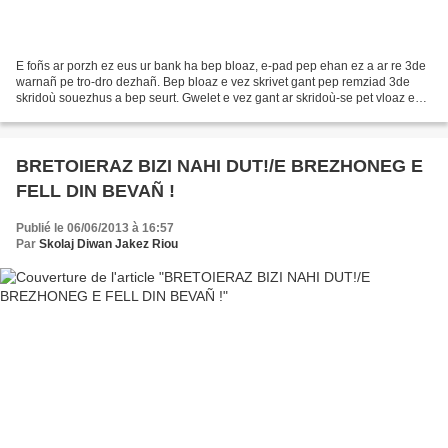
E foñs ar porzh ez eus ur bank ha bep bloaz, e-pad pep ehan ez a ar re 3de
warnañ pe tro-dro dezhañ. Bep bloaz e vez skrivet gant pep remziad 3de
skridoù souezhus a bep seurt. Gwelet e vez gant ar skridoù-se pet vloaz eo
chomet bev ar bank ispisial-se......
BRETOIERAZ BIZI NAHI DUT!/E BREZHONEG E
FELL DIN BEVAÑ !
Publié le 06/06/2013 à 16:57
Par
Skolaj Diwan Jakez Riou