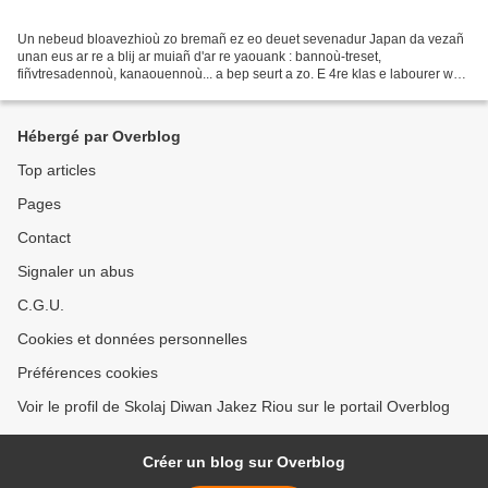
Un nebeud bloavezhioù zo bremañ ez eo deuet sevenadur Japan da vezañ
unan eus ar re a blij ar muiañ d'ar re yaouank : bannoù-treset,
fiñvtresadennoù, kanaouennoù... a bep seurt a zo. E 4re klas e labourer war
an 19vet kantved evit a sell ouzh istor an...
Hébergé par Overblog
Top articles
Pages
Contact
Signaler un abus
C.G.U.
Cookies et données personnelles
Préférences cookies
Voir le profil de Skolaj Diwan Jakez Riou sur le portail Overblog
Créer un blog sur Overblog