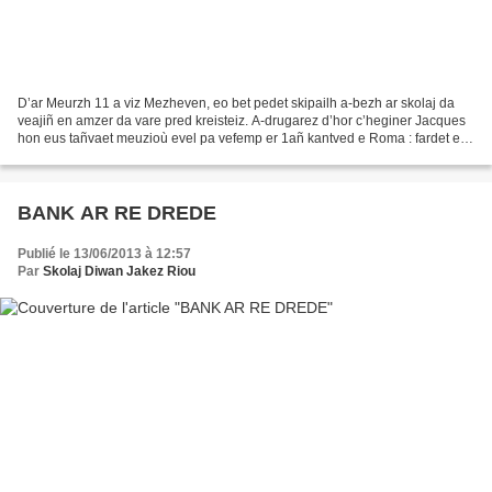
D’ar Meurzh 11 a viz Mezheven, eo bet pedet skipailh a-bezh ar skolaj da
veajiñ en amzer da vare pred kreisteiz. A-drugarez d’hor c’heginer Jacques
hon eus tañvaet meuzioù evel pa vefemp er 1añ kantved e Roma : fardet en
deus deomp boued o heuliañ sekredoù-kegin...
BANK AR RE DREDE
Publié le 13/06/2013 à 12:57
Par
Skolaj Diwan Jakez Riou