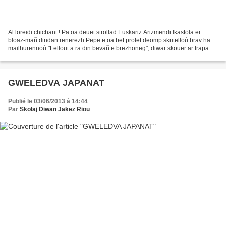
Al loreidi chichant ! Pa oa deuet strollad Euskariz Arizmendi Ikastola er
bloaz-mañ dindan renerezh Pepe e oa bet profet deomp skritelloù brav ha
mailhurennoù "Fellout a ra din bevañ e brezhoneg", diwar skouer ar frapad
stourm evit bevañ en euskareg "Euskaraz...
GWELEDVA JAPANAT
Publié le 03/06/2013 à 14:44
Par
Skolaj Diwan Jakez Riou