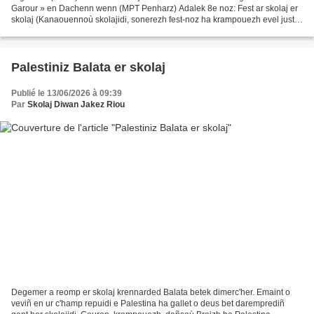
Garour » en Dachenn wenn (MPT Penharz) Adalek 8e noz: Fest ar skolaj er
skolaj (Kanaouennoù skolajidi, sonerezh fest-noz ha krampouezh evel just !
« Ar Bleiz-Garour », ur gomedienn...
Palestiniz Balata er skolaj
Publié le 13/06/2026 à 09:39
Par
Skolaj Diwan Jakez Riou
Degemer a reomp er skolaj krennarded Balata betek dimerc'her. Emaint o
veviñ en ur c'hamp repuidi e Palestina ha gallet o deus bet daremprediñ