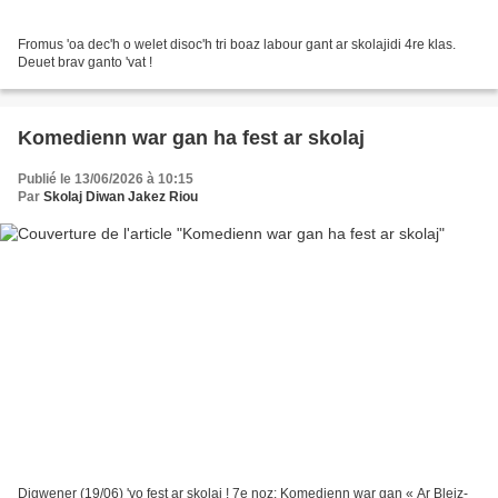
Fromus 'oa dec'h o welet disoc'h tri boaz labour gant ar skolajidi 4re klas.
Deuet brav ganto 'vat !
Komedienn war gan ha fest ar skolaj
Publié le 13/06/2026 à 10:15
Par
Skolaj Diwan Jakez Riou
Digwener (19/06) 'vo fest ar skolaj ! 7e noz: Komedienn war gan « Ar Bleiz-