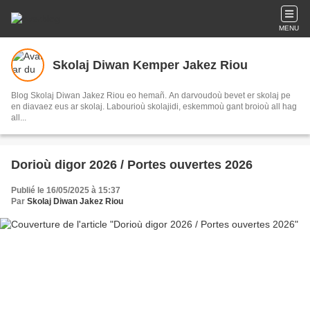
MENU
Skolaj Diwan Kemper Jakez Riou
Blog Skolaj Diwan Jakez Riou eo hemañ. An darvoudoù bevet er skolaj pe
en diavaez eus ar skolaj. Labourioù skolajidi, eskemmoù gant broioù all hag
all...
Dorioù digor 2026 / Portes ouvertes 2026
Publié le 16/05/2025 à 15:37
Par
Skolaj Diwan Jakez Riou