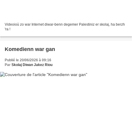
Videoioù zo war Internet diwar-benn degemer Palestiniz er skolaj, ha berzh
'ra !
Komedienn war gan
Publié le 20/06/2026 à 09:16
Par
Skolaj Diwan Jakez Riou