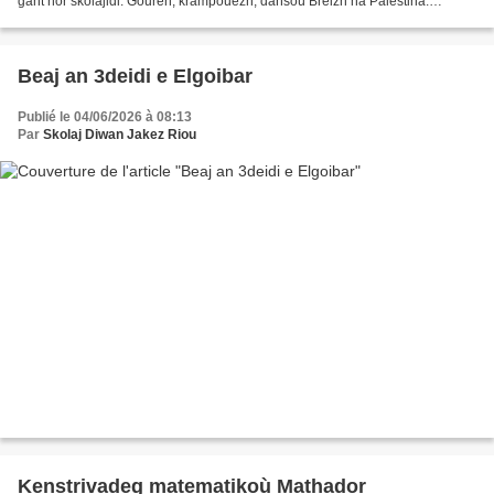
gant hor skolajidi. Gouren, krampouezh, dañsoù Breizh ha Palestina.
Fromus 'oa ober anaoudegezh ganto. Trugarez...
Beaj an 3deidi e Elgoibar
Publié le 04/06/2026 à 08:13
Par
Skolaj Diwan Jakez Riou
Kenstrivadeg matematikoù Mathador