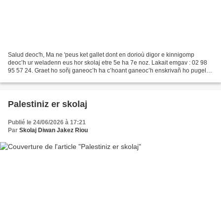
Salud deoc'h, Ma ne 'peus ket gallet dont en dorioù digor e kinnigomp
deoc’h ur weladenn eus hor skolaj etre 5e ha 7e noz. Lakait emgav : 02 98
95 57 24. Graet ho soñj ganeoc’h ha c’hoant ganeoc’h enskrivañ ho pugel ?
Lakait e anv en linenn (forzh peseurt...
Palestiniz er skolaj
Publié le 24/06/2026 à 17:21
Par
Skolaj Diwan Jakez Riou