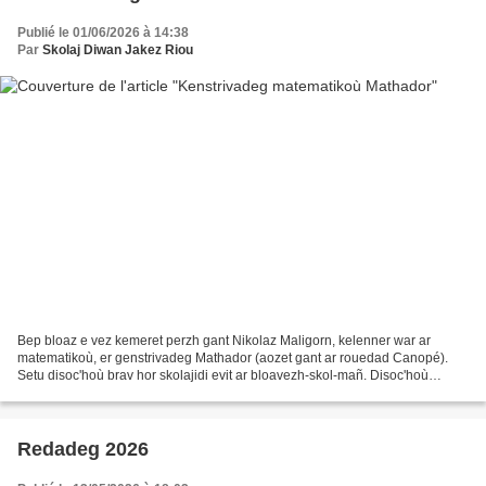
Publié le 01/06/2026 à 14:38
Par
Skolaj Diwan Jakez Riou
Bep bloaz e vez kemeret perzh gant Nikolaz Maligorn, kelenner war ar
matematikoù, er genstrivadeg Mathador (aozet gant ar rouedad Canopé).
Setu disoc'hoù brav hor skolajidi evit ar bloavezh-skol-mañ. Disoc'hoù
akademiezh Roazhon (diwar 14 klasad enskrivet)...
Redadeg 2026