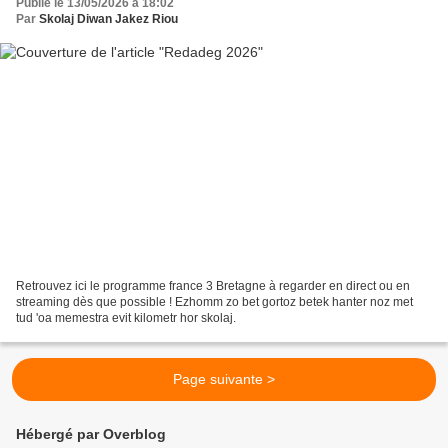
Publié le 13/05/2026 à 18:02
Par
Skolaj Diwan Jakez Riou
Retrouvez ici le programme france 3 Bretagne à regarder en direct ou en
streaming dès que possible ! Ezhomm zo bet gortoz betek hanter noz met
tud 'oa memestra evit kilometr hor skolaj.
Page suivante >
Hébergé par Overblog