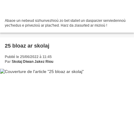
Abaoe un nebeud sizhunvezhioù zo bet staliet un dasparzer serviedennoù
yec'hedus e privezioù ar plac'hed. Harz da ziasurted ar mizioù !
25 bloaz ar skolaj
Publié le 25/06/2022 à 11:45
Par
Skolaj Diwan Jakez Riou