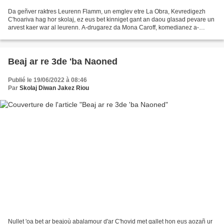
Da geñver raktres Leurenn Flamm, un emglev etre La Obra, Kevredigezh
C'hoariva hag hor skolaj, ez eus bet kinniget gant an daou glasad pevare un
arvest kaer war al leurenn. A-drugarez da Mona Caroff, komedianez a-
vicher, deuet da ginnig atalieroù tro...
Beaj ar re 3de 'ba Naoned
Publié le 19/06/2022 à 08:46
Par
Skolaj Diwan Jakez Riou
Nullet 'oa bet ar beajoù abalamour d'ar C'hovid met gallet hon eus aozañ ur