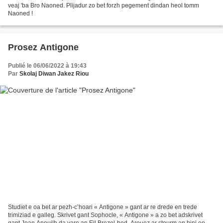
veaj 'ba Bro Naoned. Plijadur zo bet forzh pegement dindan heol tomm
Naoned !
Prosez Antigone
Publié le 06/06/2022 à 19:43
Par
Skolaj Diwan Jakez Riou
Studiet e oa bet ar pezh-c’hoari « Antigone » gant ar re drede en trede
trimiziad e galleg. Skrivet gant Sophocle, « Antigone » a zo bet adskrivet
gant Jean Anouilh da vare an Eil Brezel-bed. Arouez ar stourm an hini eo