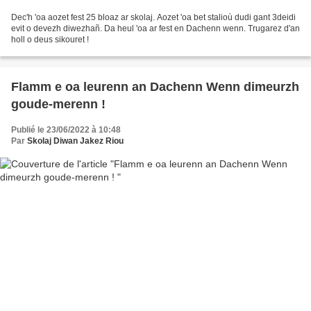
Dec'h 'oa aozet fest 25 bloaz ar skolaj. Aozet 'oa bet stalioù dudi gant 3deidi
evit o devezh diwezhañ. Da heul 'oa ar fest en Dachenn wenn. Trugarez d'an
holl o deus sikouret !
Flamm e oa leurenn an Dachenn Wenn dimeurzh
goude-merenn !
Publié le 23/06/2022 à 10:48
Par
Skolaj Diwan Jakez Riou