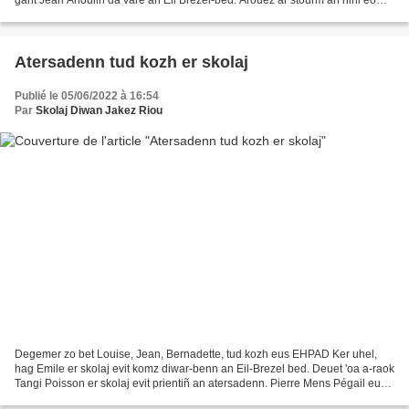
Antigone. Neuze, poent e oa d’ar...
Atersadenn tud kozh er skolaj
Publié le 05/06/2022 à 16:54
Par
Skolaj Diwan Jakez Riou
Degemer zo bet Louise, Jean, Bernadette, tud kozh eus EHPAD Ker uhel,
hag Emile er skolaj evit komz diwar-benn an Eil-Brezel bed. Deuet 'oa a-raok
Tangi Poisson er skolaj evit prientiñ an atersadenn. Pierre Mens Pégail eus
mediaoueg an Erge vras en doa...