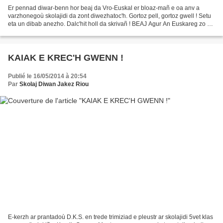
Er pennad diwar-benn hor beaj da Vro-Euskal er bloaz-mañ e oa anv a
varzhonegoù skolajidi da zont diwezhatoc'h. Gortoz pell, gortoz gwell ! Setu
eta un dibab anezho. Dalc'hit holl da skrivañ ! BEAJ Agur An Euskareg zo ur
yezh vrav. En hor c'halon vras...
KAIAK E KREC'H GWENN !
Publié le 16/05/2014 à 20:54
Par
Skolaj Diwan Jakez Riou
E-kerzh ar prantadoù D.K.S. en trede trimiziad e pleustr ar skolajidi 5vet klas