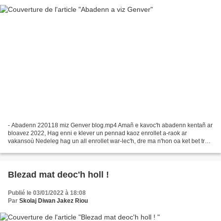
- Abadenn 220118 miz Genver blog.mp4 Amañ e kavoc'h abadenn kentañ ar
bloavez 2022, Hag enni e klever un pennad kaoz enrollet a-raok ar
vakansoù Nedeleg hag un all enrollet war-lec'h, dre ma n'hon oa ket bet tro
da beurlippat un abadenn a-bezh a-raok...
Blezad mat deoc'h holl !
Publié le 03/01/2022 à 18:08
Par
Skolaj Diwan Jakez Riou