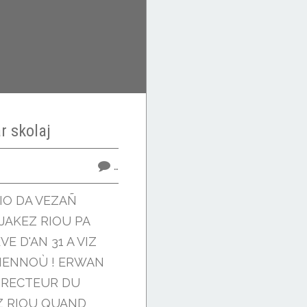
r skolaj
…
IO DA VEZAÑ
JAKEZ RIOU PA
E D'AN 31 A VIZ
EMENNOÙ ! ERWAN
IRECTEUR DU
Z RIOU QUAND