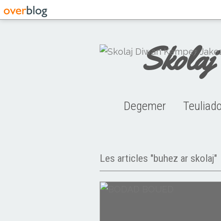
Skolaj
Degemer
Teuliad
Buhez 
Ar sko
Teul
Les articles "buhez ar skolaj"
Buhez ar skolaj