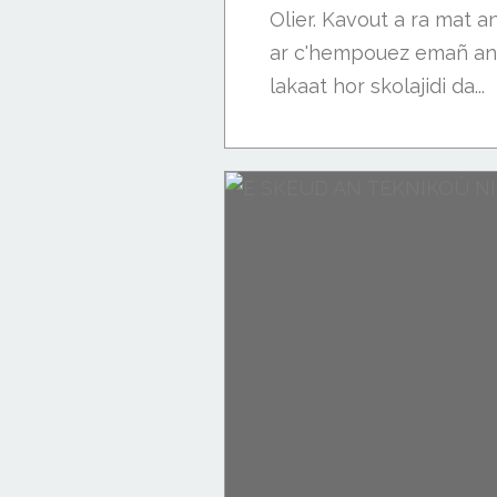
Olier. Kavout a ra mat a
ar c'hempouez emañ an 
lakaat hor skolajidi da...
Buhez ar skolaj