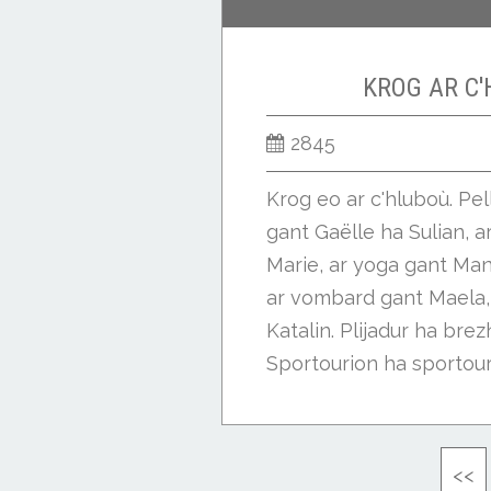
KROG AR C'
2845
Krog eo ar c'hluboù. Pe
gant Gaëlle ha Sulian, a
Marie, ar yoga gant Ma
ar vombard gant Maela,
Katalin. Plijadur ha bre
Sportourion ha sportourez
<<