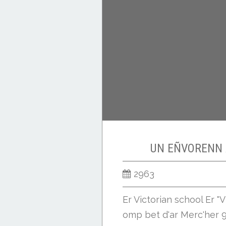
UN EÑVORENN 
2963
Er Victorian school Er "V
omp bet d'ar Merc'her 9