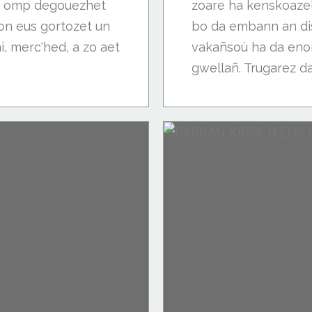
 'z omp degouezhet
zoare ha kenskoazell
 hon eus gortozet un
bo da embann an di
i, merc'hed, a zo aet
vakañsoù ha da enor
gwellañ. Trugarez da.