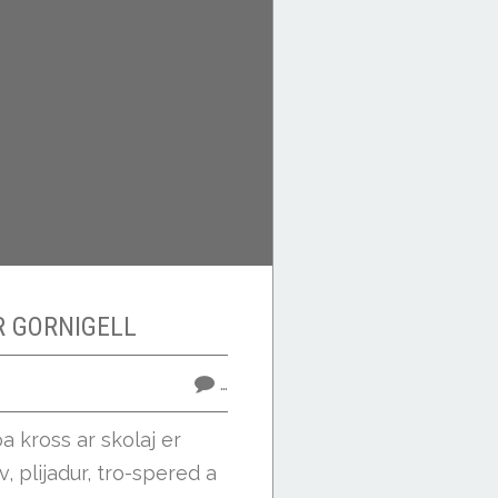
R GORNIGELL
…
oa kross ar skolaj er
, plijadur, tro-spered a