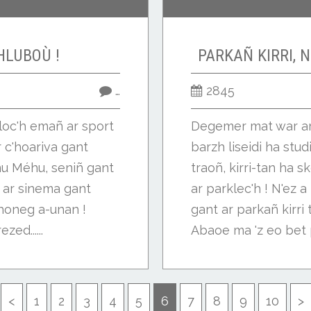
HLUBOÙ !
PARKAÑ KIRRI, N
…
2845
lloc'h emañ ar sport
Degemer mat war ar 
r c'hoariva gant
barzh liseidi ha stu
nu Méhu, seniñ gant
traoñ, kirri-tan ha 
 ar sinema gant
ar parklec'h ! N'ez
zhoneg a-unan !
gant ar parkañ kirri t
ed......
Abaoe ma 'z eo bet p
20
3
<
1
2
3
4
5
6
7
8
9
10
>