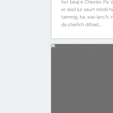
hor beaj e Chester. Pa
er skol (ur seurt mirdi)
tammig, ha, war-lerc'h, n
da cheñch dilhad....
Buhez ar skolaj