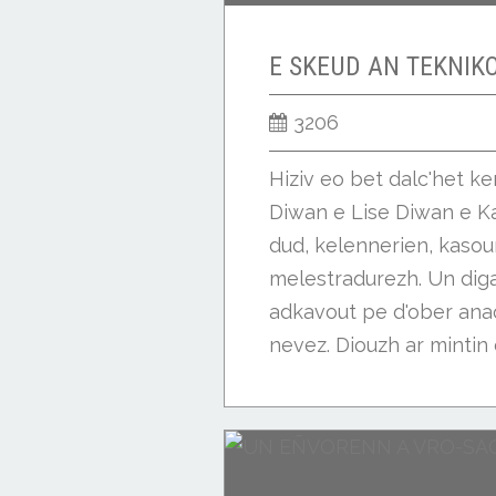
3206
Hiziv eo bet dalc'het ke
Diwan e Lise Diwan e K
dud, kelennerien, kasouri
melestradurezh. Un dig
adkavout pe d'ober an
nevez. Diouzh ar mintin e
Buhez ar skolaj