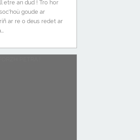
 etre an dud ! Tro hor
soc'hoù goude ar
iñ ar re o deus redet ar
..