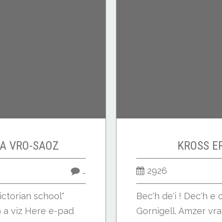
A VRO-SAOZ
KROSS E
…
2926
ictorian school"
Bec'h de'i ! Dec'h e 
 a viz Here e-pad
Gornigell. Amzer vrav