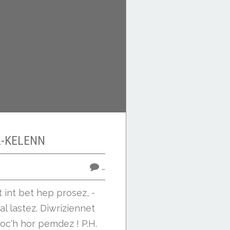
-KELENN
…
int bet hep prosez, -
al lastez. Diwriziennet
oc'h hor pemdez ! P.H.