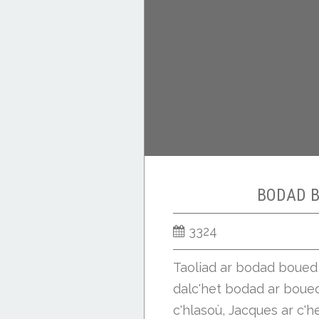
BODAD 
3324
Taoliad ar bodad boued 
dalc'het bodad ar boued 
c'hlasoù, Jacques ar c'h