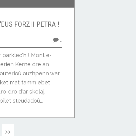
'EUS FORZH PETRA !
…
parklec'h ! Mont e-
dierien Kerne dre an
skouterioù ouzhpenn war
 a ket mat tamm ebet
ro-dro d'ar skolaj.
ilet steudadoù...
0
>>