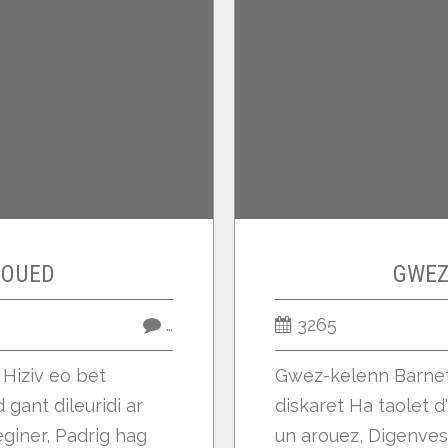
BOUED
GWEZ
…
3265
Hiziv eo bet
Gwez-kelenn Barnet 
gant dileuridi ar
diskaret Ha taolet d'
eginer, Padrig hag
un arouez, Digenves