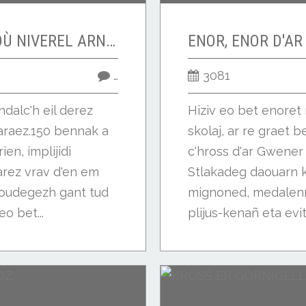
E SKEUD AN TEKNIKOÙ NIVEREL ARNEVESAÑ !
…
3081
ndalc'h eil derez
Hiziv eo bet enoret 
araez.150 bennak a
skolaj, ar re graet 
en, implijidi
c'hross d'ar Gwener
arez vrav d'en em
Stlakadeg daouarn 
aoudegezh gant tud
mignoned, medalenno
o bet...
plijus-kenañ eta evit