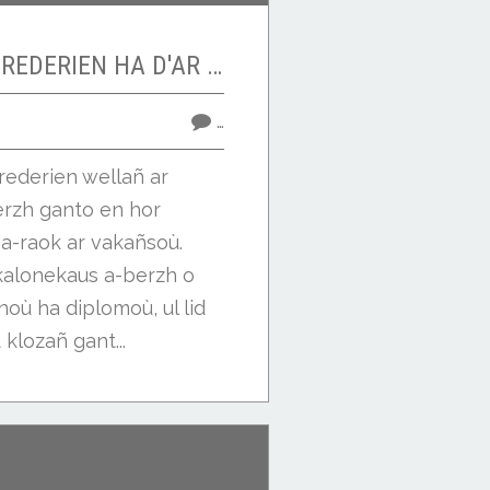
ENOR, ENOR D'AR REDERIEN HA D'AR REDEREZED !
…
rederien wellañ ar
berzh ganto en hor
 a-raok ar vakañsoù.
kalonekaus a-berzh o
ù ha diplomoù, ul lid
 klozañ gant...