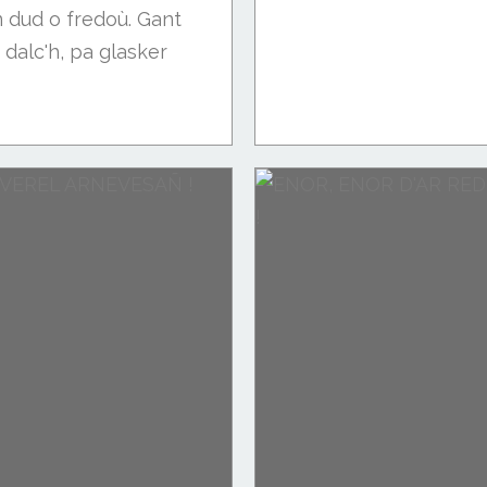
n dud o fredoù. Gant
dalc'h, pa glasker