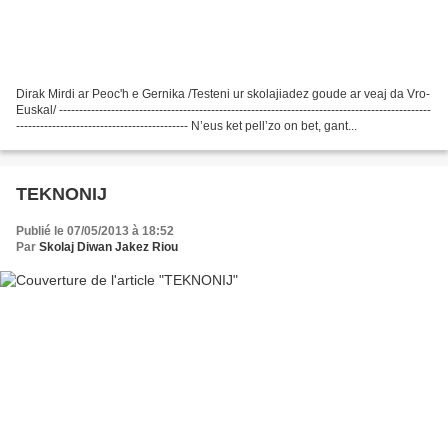
Dirak Mirdi ar Peoc'h e Gernika /Testeni ur skolajiadez goude ar veaj da Vro-
Euskal/ ---------------------------------------------------------------------------------------------
------------------------------------------- N’eus ket pell’zo on bet, gant...
TEKNONIJ
Publié le 07/05/2013 à 18:52
Par
Skolaj Diwan Jakez Riou