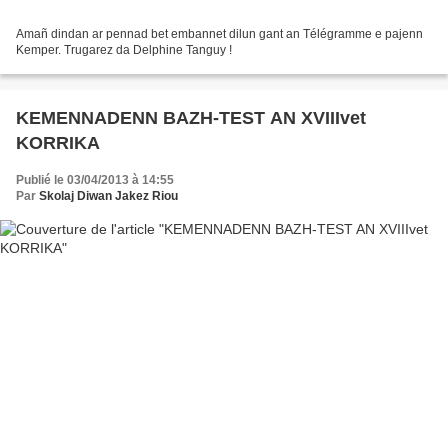
Amañ dindan ar pennad bet embannet dilun gant an Télégramme e pajenn
Kemper. Trugarez da Delphine Tanguy !
KEMENNADENN BAZH-TEST AN XVIIIvet
KORRIKA
Publié le 03/04/2013 à 14:55
Par
Skolaj Diwan Jakez Riou