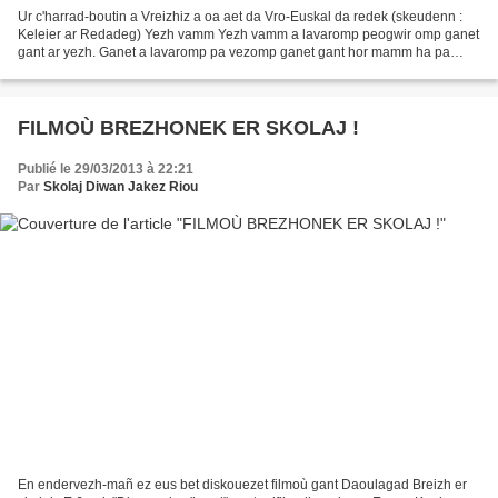
Ur c'harrad-boutin a Vreizhiz a oa aet da Vro-Euskal da redek (skeudenn :
Keleier ar Redadeg) Yezh vamm Yezh vamm a lavaromp peogwir omp ganet
gant ar yezh. Ganet a lavaromp pa vezomp ganet gant hor mamm ha pa
reomp anezhi mamm, ober boutin eo genel....
FILMOÙ BREZHONEK ER SKOLAJ !
Publié le 29/03/2013 à 22:21
Par
Skolaj Diwan Jakez Riou
En endervezh-mañ ez eus bet diskouezet filmoù gant Daoulagad Breizh er