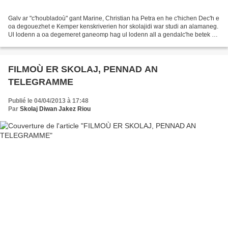
Galv ar "c'houbladoù" gant Marine, Christian ha Petra en he c'hichen Dec'h e
oa degouezhet e Kemper kenskriverien hor skolajidi war studi an alamaneg.
Ul lodenn a oa degemeret ganeomp hag ul lodenn all a gendalc'he betek ar
Releg. Goude un degemer kalonek...
FILMOÙ ER SKOLAJ, PENNAD AN
TELEGRAMME
Publié le 04/04/2013 à 17:48
Par
Skolaj Diwan Jakez Riou