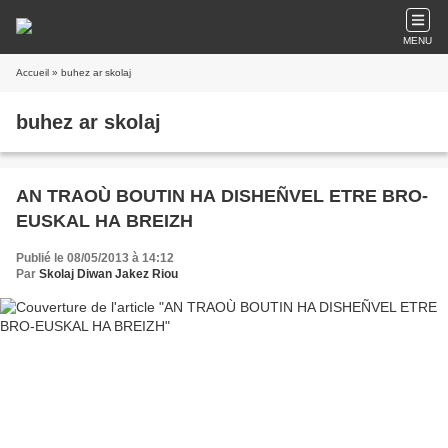
MENU
Accueil
» buhez ar skolaj
buhez ar skolaj
AN TRAOÙ BOUTIN HA DISHEÑVEL ETRE BRO-
EUSKAL HA BREIZH
Publié le 08/05/2013 à 14:12
Par
Skolaj Diwan Jakez Riou