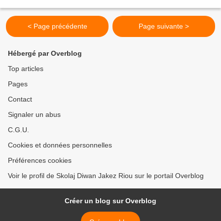
war an timbr. Piv a c'hellfe hor sklêrijennañ...
< Page précédente
Page suivante >
Hébergé par Overblog
Top articles
Pages
Contact
Signaler un abus
C.G.U.
Cookies et données personnelles
Préférences cookies
Voir le profil de Skolaj Diwan Jakez Riou sur le portail Overblog
Créer un blog sur Overblog