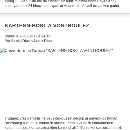
skolaj : E 6ved. "Din-me da c'hoari", un teulfilm diwar-benn Erwan Konk,
paotr yaouank 24 bloaz paket gant ar viopatiezh. Ar vell-droad war gador-
ruilh a ro nerzh dezhañ evit mont...
KARTENN-BOST A VONTROULEZ
Publié le 28/03/2013 à 14:14
Par
Skolaj Diwan Jakez Riou
Trugarez vras da Vaïlis he deus diskouezet deomp ar gartenn-bost-mañ.
Brezhoneg a zo en tu diabarzh anezhi. Petra a vir ouzh embannerien
kartennoù-post hon amzer a ober kemend-all ? N'omp ket sur eus an deiziad