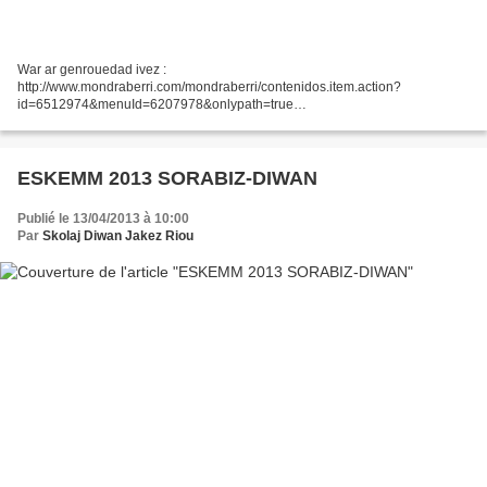
War ar genrouedad ivez :
http://www.mondraberri.com/mondraberri/contenidos.item.action?
id=6512974&menuId=6207978&onlypath=true
http://goiena.net/albisteak/aurten-ere-bretoiak-gurean/ Goude ur veaj
digudenn e oamp degouezhet da 7 eur hanter diouzh an abardaez...
ESKEMM 2013 SORABIZ-DIWAN
Publié le 13/04/2013 à 10:00
Par
Skolaj Diwan Jakez Riou