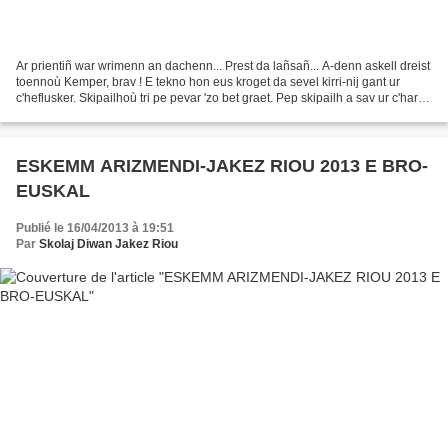
Ar prientiñ war wrimenn an dachenn... Prest da lañsañ... A-denn askell dreist
toennoù Kemper, brav ! E tekno hon eus kroget da sevel kirri-nij gant ur
c'heflusker. Skipailhoù tri pe pevar 'zo bet graet. Pep skipailh a sav ur c'harr-
nij hep ar cheflusker...
ESKEMM ARIZMENDI-JAKEZ RIOU 2013 E BRO-
EUSKAL
Publié le 16/04/2013 à 19:51
Par
Skolaj Diwan Jakez Riou