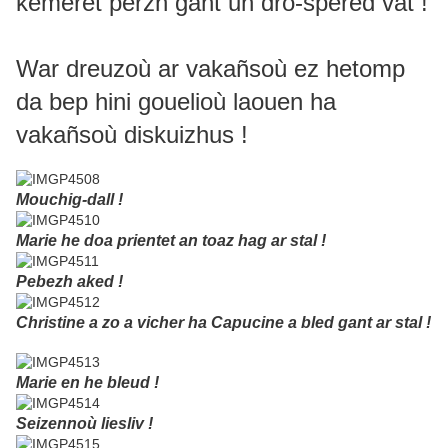
kemeret perzh gant un dro-spered vat !
War dreuzoù ar vakañsoù ez hetomp
da bep hini gouelioù laouen ha
vakañsoù diskuizhus !
Mouchig-dall !
Marie he doa prientet an toaz hag ar stal !
Pebezh aked !
Christine a zo a vicher ha Capucine a bled gant ar stal !
Marie en he bleud !
Seizennoù liesliv !