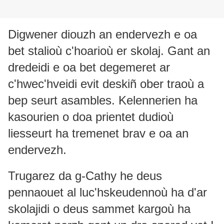
Digwener diouzh an endervezh e oa
bet stalioù c'hoarioù er skolaj. Gant an
dredeidi e oa bet degemeret ar
c'hwec'hveidi evit deskiñ ober traoù a
bep seurt asambles. Kelennerien ha
kasourien o doa prientet dudioù
liesseurt ha tremenet brav e oa an
endervezh.
Trugarez da g-Cathy he deus
pennaouet al luc'hskeudennoù ha d'ar
skolajidi o deus sammet kargoù ha