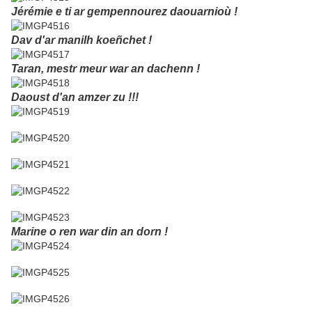
Jérémie e ti ar gempennourez daouarnioù !
Dav d'ar manilh koeñchet !
Taran, mestr meur war an dachenn !
Daoust d'an amzer zu !!!
Marine o ren war din an dorn !