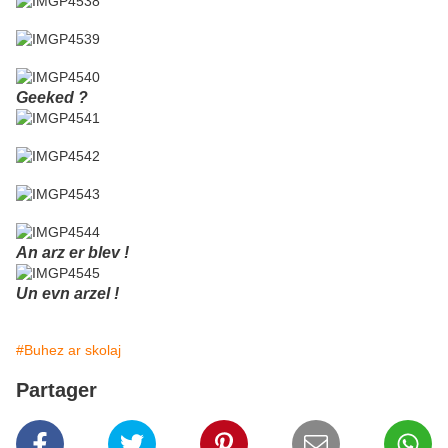
Geeked ?
An arz er blev !
Un evn arzel !
#Buhez ar skolaj
Partager