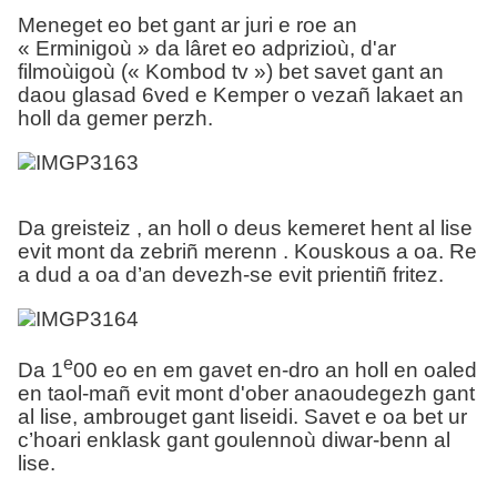
Meneget eo bet gant ar juri e roe an
« Erminigoù » da lâret eo adprizioù, d'ar
filmoùigoù (« Kombod tv ») bet savet gant an
daou glasad 6ved e Kemper o vezañ lakaet an
holl da gemer perzh.
Da greisteiz , an holl o deus kemeret hent al lise
evit mont da zebriñ merenn . Kouskous a oa. Re
a dud a oa d’an devezh-se evit prientiñ fritez.
e
Da 1
00 eo en em gavet en-dro an holl en oaled
en taol-mañ evit mont d'ober anaoudegezh gant
al lise, ambrouget gant liseidi. Savet e oa bet ur
c’hoari enklask gant goulennoù diwar-benn al
lise.