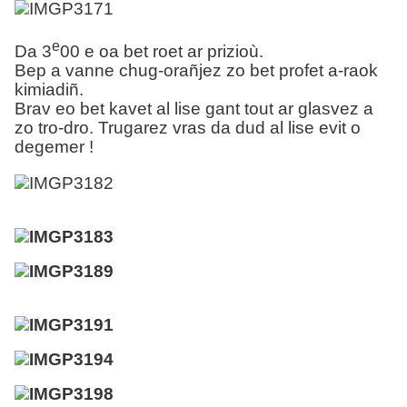
e
Da 3
00 e oa bet roet ar prizioù.
Bep a vanne chug-orañjez zo bet profet a-raok
kimiadiñ.
Brav eo bet kavet al lise gant tout ar glasvez a
zo tro-dro. Trugarez vras da dud al lise evit o
degemer !