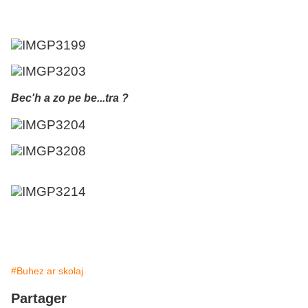
Bec'h a zo pe be...tra ?
#Buhez ar skolaj
Partager