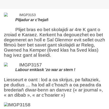
Plijadur ar c'hejañ
Plijet bras eo bet skolajidi ar 4re K gant o
zroiad e Karaez. Kerkent ha degouezhet eo bet
degemeret an holl e Sal Glenmor evit sellet ouzh
filmoù berr bet savet gant skolajidi ar Releg,
Gwened ha Kemper (6ved klas ha 5ved klas)
hag ivez gant al liseidi.
Labour enklask 'zo war ar stern !
Liesseurt e oant : lod a oa skrijus, pe faltaziek,
pe dudius … ha lod all c’hoazh a oa peadra da
brederiañ diwar-benn an danvez (« ar journal »,
« an dibab », « ar c’hoarier »)