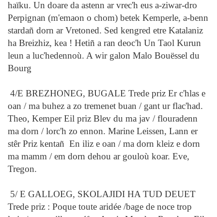
haïku. Un doare da astenn ar vrec'h eus a-ziwar-dro
Perpignan (m'emaon o chom) betek Kemperle, a-benn
stardañ dorn ar Vretoned. Sed kengred etre Katalaniz
ha Breizhiz, kea ! Hetiñ a ran deoc'h Un Taol Kurun
leun a luc'hedennoù. A wir galon Malo Bouëssel du
Bourg
4/E BREZHONEG, BUGALE Trede priz Er c'hlas e
oan / ma buhez a zo tremenet buan / gant ur flac'had.
Theo, Kemper Eil priz Blev du ma jav / flouradenn
ma dorn / lorc'h zo ennon. Marine Leissen, Lann er
stêr Priz kentañ En iliz e oan / ma dorn kleiz e dorn
ma mamm / em dorn dehou ar gouloù koar. Eve,
Tregon.
5/ E GALLOEG, SKOLAJIDI HA TUD DEUET
Trede priz : Poque toute aridée /bage de noce trop