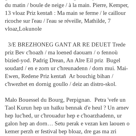
du matin / boule de neige / à la main. Pierre, Kemper,
13 vloaz Priz kentañ : Ma main se ferme / le caillour
ricoche sur l'eau / l'eau se réveille, Mathilde, 7
vloaz,Lokunole
3/E BREZHONEG GANT AR RE DEUET Trede
priz Bev c'hoazh / ma loened daouarn / o fennoù
bizied-yod. Padrig Drean, An Alre Eil priz Bugel
soudard / en e zorn ur c'hreunadenn / dorn mui. Mai-
Ewen, Redene Priz kentañ Ar bouchig bihan /
c'hwezhet en dornig goullo / deiz an distro-skol.
Malo Bouessel du Bourg, Perpignan. Petra 'vefe un
Taol Kurun hep un haïku bennak d'e heul ? Un arnev
hep luc'hed, ur c'hrouadur hep e c'hoarzhadenn, ur
galon hep an dorn… Setu perak e vezan ken laouen o
kemer perzh er festival bep bloaz, dre gas ma zri