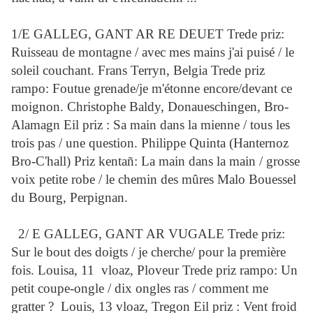
1/E GALLEG, GANT AR RE DEUET Trede priz:
Ruisseau de montagne / avec mes mains j'ai puisé / le
soleil couchant. Frans Terryn, Belgia Trede priz
rampo: Foutue grenade/je m'étonne encore/devant ce
moignon. Christophe Baldy, Donaueschingen, Bro-
Alamagn Eil priz : Sa main dans la mienne / tous les
trois pas / une question. Philippe Quinta (Hanternoz
Bro-C'hall) Priz kentañ: La main dans la main / grosse
voix petite robe / le chemin des mûres Malo Bouessel
du Bourg, Perpignan.
2/ E GALLEG, GANT AR VUGALE Trede priz:
Sur le bout des doigts / je cherche/ pour la première
fois. Louisa, 11 vloaz, Ploveur Trede priz rampo: Un
petit coupe-ongle / dix ongles ras / comment me
gratter ? Louis, 13 vloaz, Tregon Eil priz : Vent froid