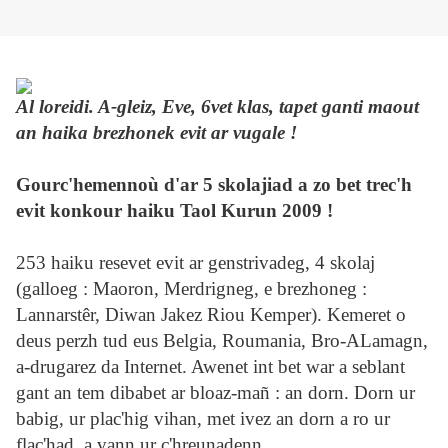
Al loreidi. A-gleiz, Eve, 6vet klas, tapet ganti maout
an haika brezhonek evit ar vugale !
Gourc'hemennoù d'ar 5 skolajiad a zo bet trec'h
evit konkour haiku Taol Kurun 2009 !
253 haiku resevet evit ar genstrivadeg, 4 skolaj
(galloeg : Maoron, Merdrigneg, e brezhoneg :
Lannarstêr, Diwan Jakez Riou Kemper). Kemeret o
deus perzh tud eus Belgia, Roumania, Bro-ALamagn,
a-drugarez da Internet. Awenet int bet war a seblant
gant an tem dibabet ar bloaz-mañ : an dorn. Dorn ur
babig, ur plac'hig vihan, met ivez an dorn a ro ur
flac'had, a vann ur c'hreunadenn ...