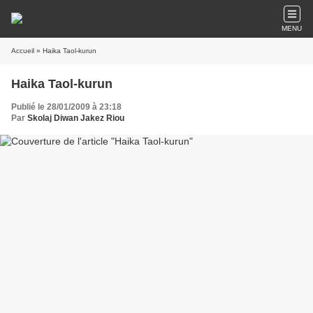
MENU
Accueil
» Haika Taol-kurun
Haika Taol-kurun
Publié le 28/01/2009 à 23:18
Par
Skolaj Diwan Jakez Riou