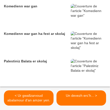
Komedienn war gan
Komedienn war gan ha fest ar skolaj
Palestiniz Balata er skolaj
< Ur gwallzarvoud
Un devezh erc'h... >
abalamour d'an amzer yen.