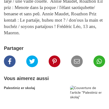
larje / une vaille couéfe. Annie Maudet, Roazhon Eil
priz : Menote dans la poque / l'éfant saotiquhette/
benaese et sans peû. Annie Maudet, Roazhon Priz
kentañ : Le partaije, huheu mot ? / don'ous la main et
huchéz / soyons partaijous ! Frédéric Léo, 13 ans,
Maoron.
Partager
Vous aimerez aussi
Palestiniz er skolaj