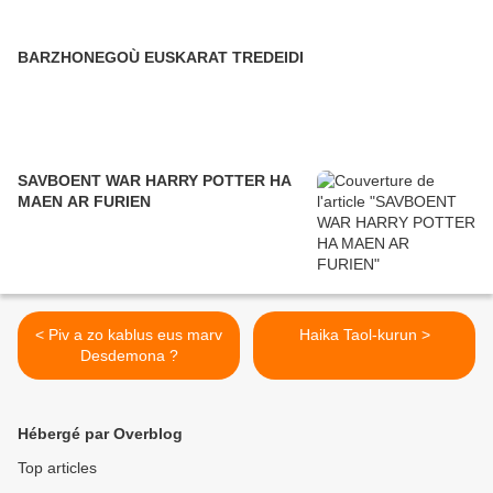
BARZHONEGOÙ EUSKARAT TREDEIDI
SAVBOENT WAR HARRY POTTER HA
MAEN AR FURIEN
< Piv a zo kablus eus marv
Haika Taol-kurun >
Desdemona ?
Hébergé par Overblog
Top articles