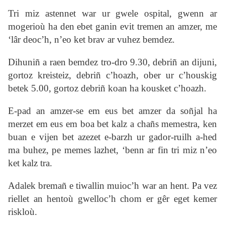
Tri miz astennet war ur gwele ospital, gwenn ar
mogerioù ha den ebet ganin evit tremen an amzer, me
‘lâr deoc’h, n’eo ket brav ar vuhez bemdez.
Dihuniñ a raen bemdez tro-dro 9.30, debriñ an dijuni,
gortoz kreisteiz, debriñ c’hoazh, ober ur c’houskig
betek 5.00, gortoz debriñ koan ha kousket c’hoazh.
E-pad an amzer-se em eus bet amzer da soñjal ha
merzet em eus em boa bet kalz a chañs memestra, ken
buan e vijen bet azezet e-barzh ur gador-ruilh a-hed
ma buhez, pe memes lazhet, ‘benn ar fin tri miz n’eo
ket kalz tra.
Adalek bremañ e tiwallin muioc’h war an hent. Pa vez
riellet an hentoù gwelloc’h chom er gêr eget kemer
riskloù.