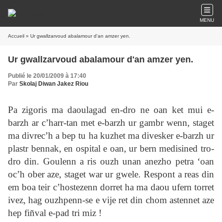
MENU
Accueil
» Ur gwallzarvoud abalamour d'an amzer yen.
Ur gwallzarvoud abalamour d'an amzer yen.
Publié le 20/01/2009 à 17:40
Par
Skolaj Diwan Jakez Riou
Pa zigoris ma daoulagad en-dro ne oan ket mui e-
barzh ar c’harr-tan met e-barzh ur gambr wenn, staget
ma divrec’h a bep tu ha kuzhet ma divesker e-barzh ur
plastr bennak, en ospital e oan, ur bern medisined tro-
dro din. Goulenn a ris ouzh unan anezho petra ‘oan
oc’h ober aze, staget war ur gwele. Respont a reas din
em boa teir c’hostezenn dorret ha ma daou ufern torret
ivez, hag ouzhpenn-se e vije ret din chom astennet aze
hep fiñval e-pad tri miz !