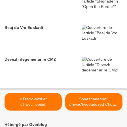
Beaj da Vro Euskadi
Devezh degemer ar re CM2
< Distro-skol ar
Souezhadennoù
c'hwec'hvedidi
c'hwec'hvedadezed c'hoazh
! >
Hébergé par Overblog