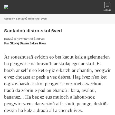
MENU
Accueil
» Santadoù distro-skol 6ved
Santadoù distro-skol 6ved
Publié le 12/09/2008 à 08:48
Par
Skolaj Diwan Jakez Riou
Ar souezhusañ evidon eo bet kaout kalz a gelennerien
ha peogwir e oa brasoc'h ar skolaj eget ar skol. E-
barzh ar self n'eo ket e-giz e-barzh ar c'hantin, peogwir
e vez choazet ar pezh a vez debret. Hag ivez n'eo ket
e-giz e-barzh ar skol peogwir e vez roet a-wechoù
traoù da zebriñ e-pad an ehanoù : bara, avaloù,
bananez... Ha bez ez eus muioc'h a labour-noz
peogwir ez eus danvezioù all : studi, pennge, deskiñ-
deskiñ ha kalz a draoù all a cheñch ivez.