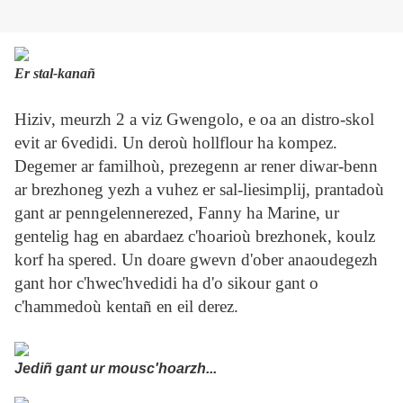
Er stal-kanañ
Hiziv, meurzh 2 a viz Gwengolo, e oa an distro-skol
evit ar 6vedidi. Un deroù hollflour ha kompez.
Degemer ar familhoù, prezegenn ar rener diwar-benn
ar brezhoneg yezh a vuhez er sal-liesimplij, prantadoù
gant ar penngelennerezed, Fanny ha Marine, ur
gentelig hag en abardaez c'hoarioù brezhonek, koulz
korf ha spered. Un doare gwevn d'ober anaoudegezh
gant hor c'hwec'hvedidi ha d'o sikour gant o
c'hammedoù kentañ en eil derez.
Jediñ gant ur mousc'hoarzh...