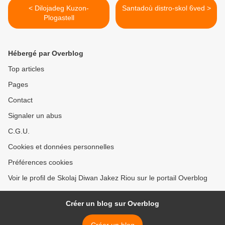
< Dilojadeg Kuzon-
Santadoù distro-skol 6ved >
Plogastell
Hébergé par Overblog
Top articles
Pages
Contact
Signaler un abus
C.G.U.
Cookies et données personnelles
Préférences cookies
Voir le profil de Skolaj Diwan Jakez Riou sur le portail Overblog
Créer un blog sur Overblog