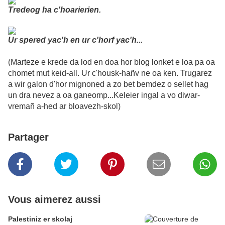
Tredeog ha c'hoarierien.
Ur spered yac'h en ur c'horf yac'h...
(Marteze e krede da lod en doa hor blog lonket e loa pa oa
chomet mut keid-all. Ur c'housk-hañv ne oa ken. Trugarez
a wir galon d'hor mignoned a zo bet bemdez o sellet hag
un dra nevez a oa ganeomp...Keleier ingal a vo diwar-
vremañ a-hed ar bloavezh-skol)
Partager
Vous aimerez aussi
Palestiniz er skolaj