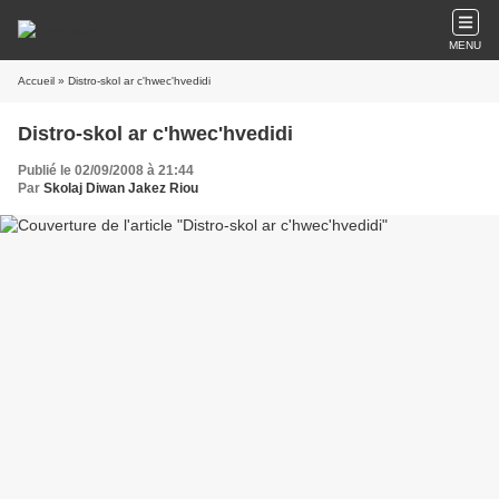
MENU
Accueil
» Distro-skol ar c'hwec'hvedidi
Distro-skol ar c'hwec'hvedidi
Publié le 02/09/2008 à 21:44
Par
Skolaj Diwan Jakez Riou