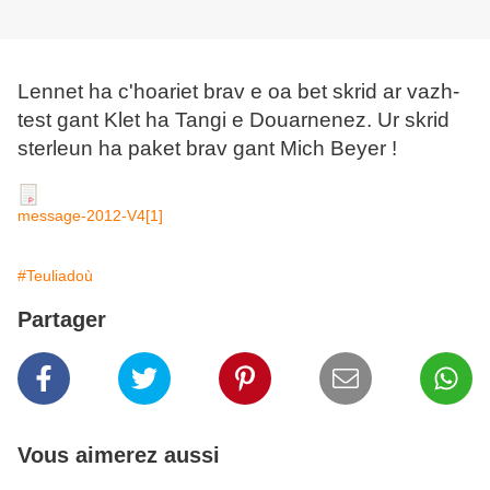
Lennet ha c'hoariet brav e oa bet skrid ar vazh-
test gant Klet ha Tangi e Douarnenez. Ur skrid
sterleun ha paket brav gant Mich Beyer !
message-2012-V4[1]
#Teuliadoù
Partager
Vous aimerez aussi