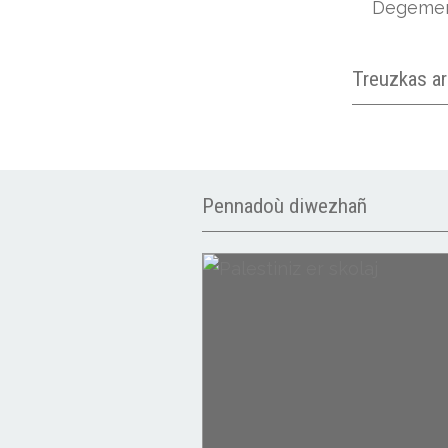
Degeme
Treuzkas a
Pennadoù diwezhañ