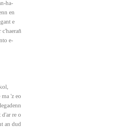
an-ha-
tenn en
 gant e
 c'haerañ
nto e-
kol,
e ma 'z eo
plegadenn
 d'ar re o
ut an dud