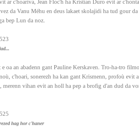
it ar c'hoariva, Jean Floc'h ha Kristian Duro evit ar c'hon
ivez da Vanu Méhu en deus lakaet skolajidi ha tud gour da 
ga bep Lun da noz.
ad...
 e oa an abadenn gant Pauline Kerskaven. Tro-ha-tro film
où, c'hoari, sonerezh ha kan gant Krismenn, profoù evit a
, merenn vihan evit an holl ha pep a brofig d'an dud da von
rezed hag hor c'haner