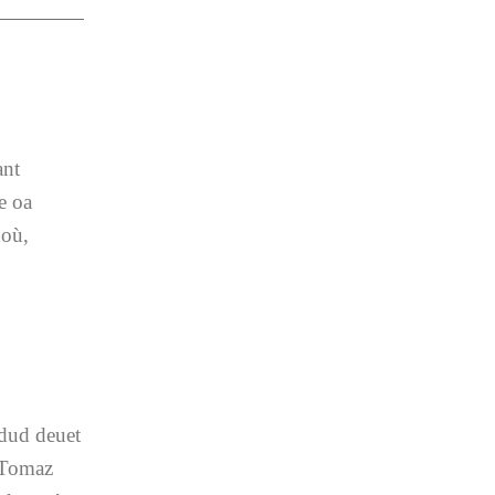
ant
e oa
noù,
 dud deuet
, Tomaz