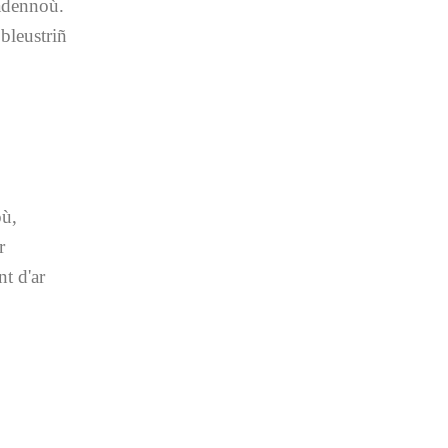
tadennoù.
bleustriñ
où,
r
t d'ar