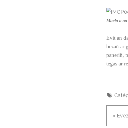
Maela a oa 
Evit an d
bezañ ar g
paneriñ, 
tegas ar 
Catég
« Eve