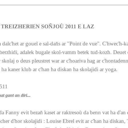
TREIZHERIEN SOÑJOÙ 2011 E LAZ
 dalc'het ar gouel e sal-dañs ar "Point de vue". C'hwec'h-k
berzhidi, adalek bugale skol-vamm betek tud-kozh. Deuet 
 skolaj o deus pleustret war ar c'hoariva hag ar c'hontaden
 ha kaner klub ar c'han ha diskan ha skolajidi ar yoga.
t gant an diri...
da Fanny evit bezañ kaset ar raktresoù da benn vat ha d'an
cher d'hor skolajidi : Louise Ebrel evit ar c'han ha diskan