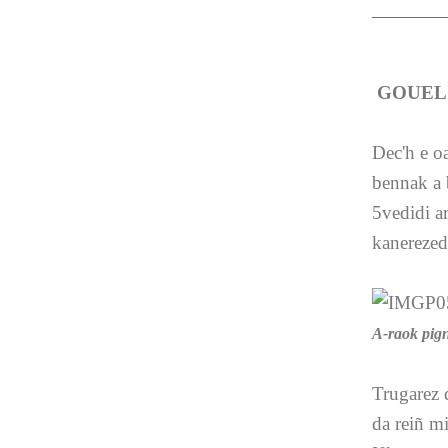
GOUEL 
Dec'h e oa
bennak a 
5vedidi ar
kanerezed
A-raok pigna
Trugarez 
da reiñ mi