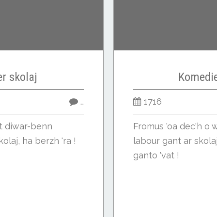
er skolaj
Komedie
…
1716
et diwar-benn
Fromus 'oa dec'h o w
olaj, ha berzh 'ra !
labour gant ar skola
ganto 'vat !