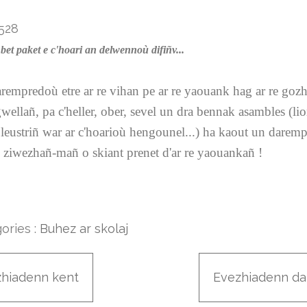
bet paket e c'hoari an delwennoù difiñv...
arempredoù etre ar re vihan pe ar re yaouank hag ar re gozh
wellañ, pa c'heller, ober, sevel un dra bennak asambles (li
pleustriñ war ar c'hoarioù hengounel...) ha kaout un darem
re ziwezhañ-mañ o skiant prenet d'ar re yaouankañ !
ories :
Buhez ar skolaj
zhiadenn kent
Evezhiadenn da