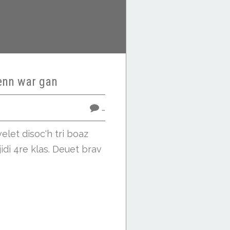
nn war gan
…
elet disoc'h tri boaz
jidi 4re klas. Deuet brav