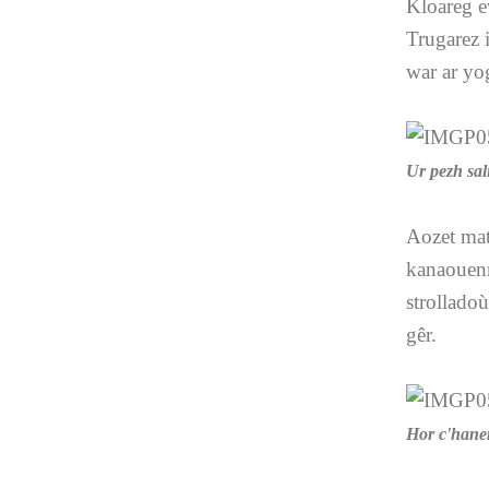
Kloareg ev
Trugarez 
war ar yo
Ur pezh sali
Aozet mat
kanaouenn
strolladoù
gêr.
Hor c'hane