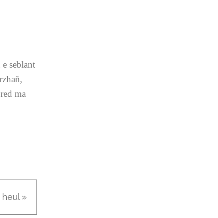
 e seblant
orzhañ,
pred ma
 heul »