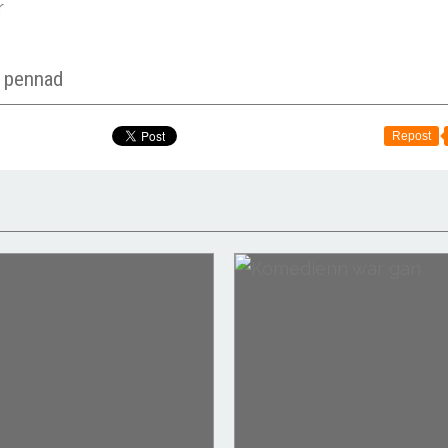
r
r pennad
Repost