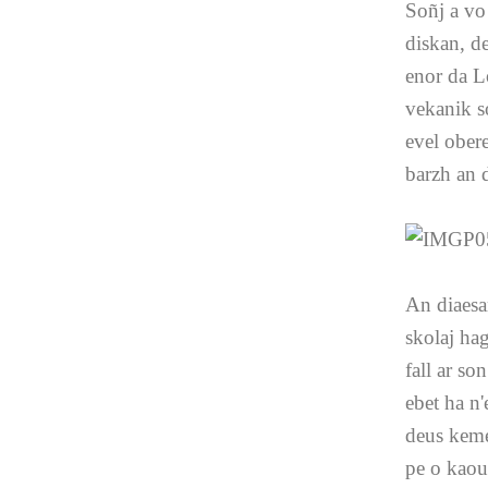
Soñj a vo 
diskan, d
enor da L
vekanik s
evel ober
barzh an d
An diaesañ
skolaj hag
fall ar s
ebet ha n'
deus keme
pe o kaout