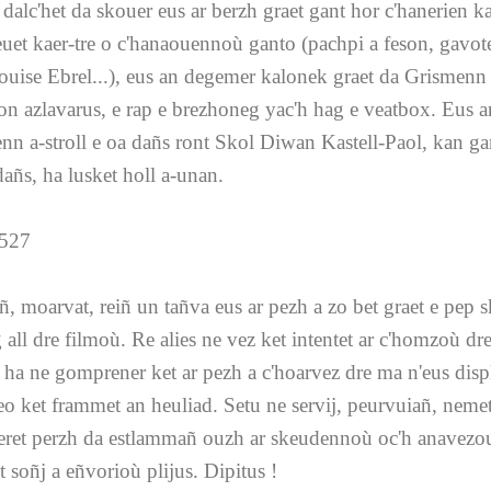
dalc'het da skouer eus ar berzh graet gant hor c'hanerien k
euet kaer-tre o c'hanaouennoù ganto (pachpi a feson, gavo
ouise Ebrel...), eus an degemer kalonek graet da Grismenn
on azlavarus, e rap e brezhoneg yac'h hag e veatbox. Eus ar
enn a-stroll e oa dañs ront Skol Diwan Kastell-Paol, kan ga
añs, ha lusket holl a-unan.
, moarvat, reiñ un tañva eus ar pezh a zo bet graet e pep s
 all dre filmoù. Re alies ne vez ket intentet ar c'homzoù dr
on ha ne gomprener ket ar pezh a c'hoarvez dre ma n'eus dis
eo ket frammet an heuliad. Setu ne servij, peurvuiañ, nemet
ret perzh da estlammañ ouzh ar skeudennoù oc'h anavezo
 soñj a eñvorioù plijus. Dipitus !