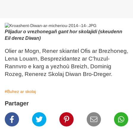
Plijadur o vrezhonegañ gant hor skolajidi (skeudenn
Eil derez Diwan)
Olier ar Mogn, Rener skiantel Ofis ar Brezhoneg,
Lena Louarn, Besprezidantez ar C'huzul-
Rannvro e karg a yezhoù Breizh, Dominig
Rozeg, Renerez Skolaj Diwan Bro-Dreger.
#Buhez ar skolaj
Partager