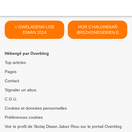
< GWELADENN LISE
HOR C'HALONEKAÑ
DIWAN 2014
BREZHONEGERIEN E
LUNA PARK ! >
Hébergé par Overblog
Top articles
Pages
Contact
Signaler un abus
C.G.U.
Cookies et données personnelles
Préférences cookies
Voir le profil de Skolaj Diwan Jakez Riou sur le portail Overblog