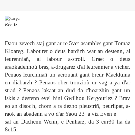
Kêr-Iz
Daou zevezh staj gant ar re 5vet asambles gant Tomaz
Kloareg. Labouret o deus hardizh war an destenn, al
leurenniañ, al labour a-stroll. Graet o deus
araokadennoù bras, a-drugarez d'al leurennier a vicher.
Penaos leurenniañ un aerouant gant breur Maelduina
en diabarzh ? Penaos ober trouzioù ur vag a ya d'ar
strad ? Penaos lakaat an dud da c'hoarzhin gant un
iskis a destenn evel hini Gwilhou Kergourlez ? Brav
eo an disoc'h, chom a ra dezho pleustriñ, peurlipat, a-
raok an abadenn a vo d'ar Yaou 23 a viz Even e
sal an Dachenn Wenn, e Penharz, da 3 eur30 ha da
8e15.