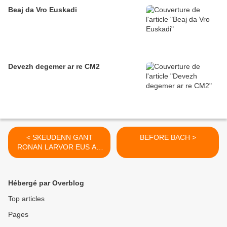
Beaj da Vro Euskadi
Devezh degemer ar re CM2
< SKEUDENN GANT
BEFORE BACH >
RONAN LARVOR EUS AR
VREUDEUR MORVAN
Hébergé par Overblog
Top articles
Pages