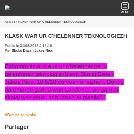
MENU
Accueil
» KLASK WAR UR C'HELENNER TEKNOLOGIEZH
KLASK WAR UR C'HELENNER TEKNOLOGIEZH
Publié le 31/08/2013 à 13:19
Par
Skolaj Diwan Jakez Riou
Ezhomm ez eus eus ur c'helenner pe ur
gelennerez teknologiezh evit Skolaj Diwan
Jakez Riou. 10,5/18 eurvezh ar sizhun. Dont e
darempred gant Diwan Landerne, pe gant ar
skolaj war-eeun, ar buanañ ar gwellañ !
#Buhez ar skolaj
Partager