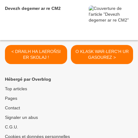
Devezh degemer ar re CM2
< DRAILH HA LAEROÑSI
O KLASK WAR-LERC'H UR
ER SKOLAJ !
GASOUREZ >
Hébergé par Overblog
Top articles
Pages
Contact
Signaler un abus
C.G.U.
Cookies et données personnelles