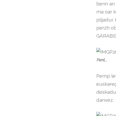
benn an 
ma oar k
plijadur
perzh ob
GARABIDE
Fent...
Pemp lev
euskareg
deskadu
danvez.