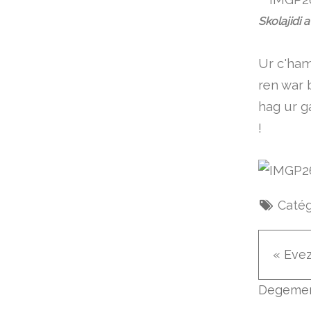
Skolajidi a
Ur c'ham
ren war 
hag ur g
!
Catég
« Eve
Degeme