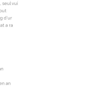
 seul vui
out
g d'ur
at a ra
an
en an