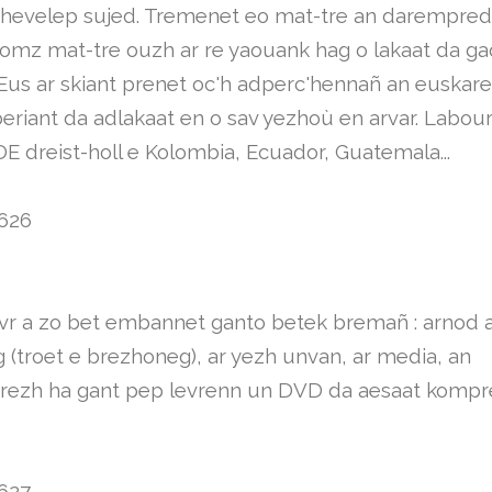
hevelep sujed. Tremenet eo mat-tre an darempred,
omz mat-tre ouzh ar re yaouank hag o lakaat da ga
. Eus ar skiant prenet oc'h adperc'hennañ an euskare
eriant da adlakaat en o sav yezhoù en arvar. Labour
 dreist-holl e Kolombia, Ecuador, Guatemala...
r a zo bet embannet ganto betek bremañ : arnod 
 (troet e brezhoneg), ar yezh unvan, ar media, an
rezh ha gant pep levrenn un DVD da aesaat kompr