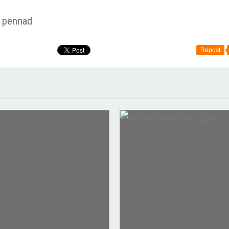
r pennad
Repost