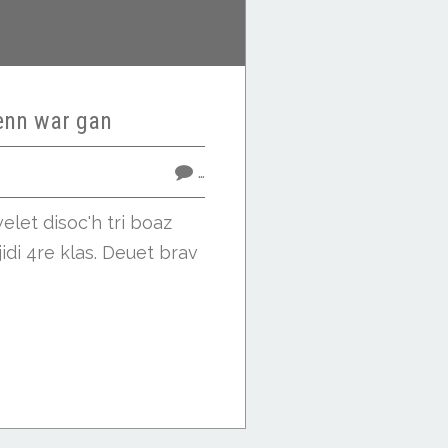
nn war gan
…
elet disoc'h tri boaz
jidi 4re klas. Deuet brav