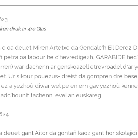
iren dirak ar 4re Glas
 e oa deuet Miren Artetxe da Gendalc'h Eil Derez 
ñ petra oa labour he c'hevredigezh, GARABIDE hec'
orren) war dachenn ar genskoazell etrevroadel d'ar 
et. Ur sikour pouezus- dreist da gompren dre bese
 ez a yezhoù diwar wel pe en em gav yezhoù kenne
 adc'hounit tachenn, evel an euskareg.
oa deuet gant Aitor da gontañ kaoz gant hor skolajidi