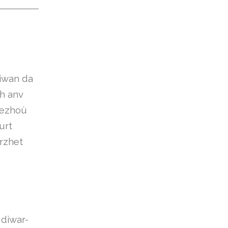
Diwan da
h anv
yezhoù
urt
rzhet
 diwar-