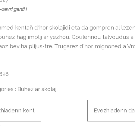
-zevri ganti !
med kentañ d'hor skolajidi eta da gompren al leze
buhez hag implij ar yezhoù. Goulennoù talvoudus a
aoz bev ha plijus-tre. Trugarez d'hor mignoned a Vr
ories :
Buhez ar skolaj
zhiadenn kent
Evezhiadenn da
r