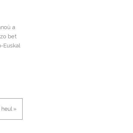
nnoù a
 zo bet
o-Euskal
 heul »