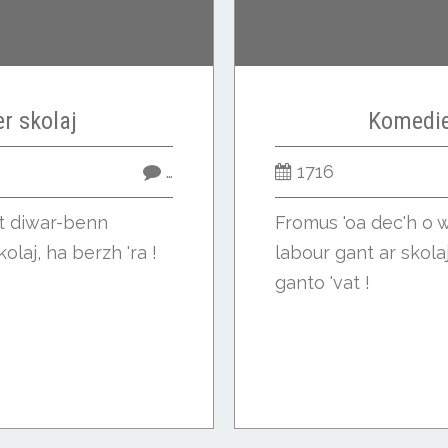
er skolaj
Komedie
…
1716
et diwar-benn
Fromus 'oa dec'h o w
olaj, ha berzh 'ra !
labour gant ar skola
ganto 'vat !