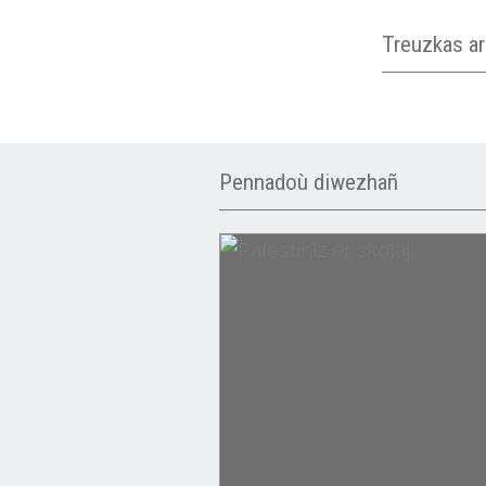
Treuzkas a
Pennadoù diwezhañ