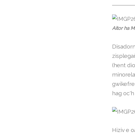
Aitor ha M
Disadorn
zisplega
(hent di
minorela
gwikefre
hag oc'h
Hiziv e 