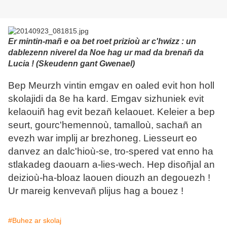
Er mintin-mañ e oa bet roet prizioù ar c'hwizz : un
dablezenn niverel da Noe hag ur mad da brenañ da
Lucia !
(Skeudenn gant Gwenael)
Bep Meurzh vintin emgav en oaled evit hon holl
skolajidi da 8e ha kard. Emgav sizhuniek evit
kelaouiñ hag evit bezañ kelaouet. Keleier a bep
seurt, gourc'hemennoù, tamalloù, sachañ an
evezh war implij ar brezhoneg. Liesseurt eo
danvez an dalc'hioù-se, tro-spered vat enno ha
stlakadeg daouarn a-lies-wech. Hep disoñjal an
deizioù-ha-bloaz laouen diouzh an degouezh !
Ur mareig kenvevañ plijus hag a bouez !
#Buhez ar skolaj