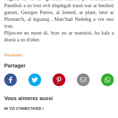
Panelloù a zo ivez evit displegañ traoù war ar beolioù
garum, Georges Perros, al loened, ar plant, istor ar
Plomarc'h, al legumaj…Marc'had Nedeleg a vez eno
ivez.
Plijus-tre eo mont di, brav eo ar maezioù, ha kalz a
draoù a zo d'ober.
#Teuliadoù
Partager
Vous aimerez aussi
NI 'ZO C'HWEC'HVED !