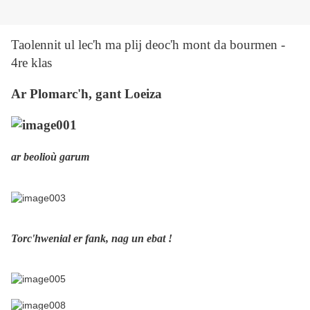
Taolennit ul lec'h ma plij deoc'h mont da bourmen -
4re klas
Ar Plomarc'h, gant Loeiza
ar beolioù garum
Torc'hwenial er fank, nag un ebat !