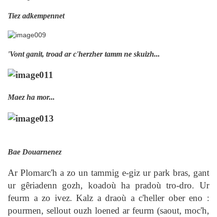
Tiez adkempennet
'Vont ganit, troad ar c'herzher tamm ne skuizh...
Maez ha mor...
Bae Douarnenez
Ar Plomarc'h a zo un tammig e-giz ur park bras, gant
ur gêriadenn gozh, koadoù ha pradoù tro-dro. Ur
feurm a zo ivez. Kalz a draoù a c'heller ober eno :
pourmen, sellout ouzh loened ar feurm (saout, moc'h,