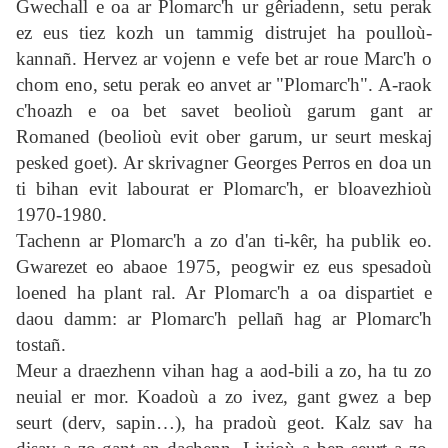
Gwechall e oa ar Plomarc'h ur gêriadenn, setu perak
ez eus tiez kozh un tammig distrujet ha poulloù-
kannañ. Hervez ar vojenn e vefe bet ar roue Marc'h o
chom eno, setu perak eo anvet ar "Plomarc'h". A-raok
c'hoazh e oa bet savet beolioù garum gant ar
Romaned (beolioù evit ober garum, ur seurt meskaj
pesked goet). Ar skrivagner Georges Perros en doa un
ti bihan evit labourat er Plomarc'h, er bloavezhioù
1970-1980.
Tachenn ar Plomarc'h a zo d'an ti-kêr, ha publik eo.
Gwarezet eo abaoe 1975, peogwir ez eus spesadoù
loened ha plant ral. Ar Plomarc'h a oa dispartiet e
daou damm: ar Plomarc'h pellañ hag ar Plomarc'h
tostañ.
Meur a draezhenn vihan hag a aod-bili a zo, ha tu zo
neuial er mor. Koadoù a zo ivez, gant gwez a bep
seurt (derv, sapin…), ha pradoù geot. Kalz sav ha