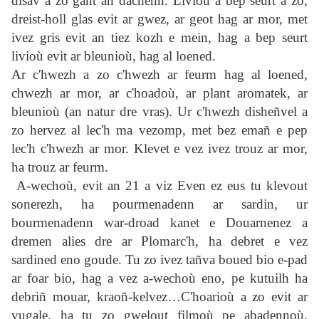
disav a zo gant an dachenn. Livioù a bep seurt a zo,
dreist-holl glas evit ar gwez, ar geot hag ar mor, met
ivez gris evit an tiez kozh e mein, hag a bep seurt
livioù evit ar bleunioù, hag al loened.
Ar c'hwezh a zo c'hwezh ar feurm hag al loened,
chwezh ar mor, ar c'hoadoù, ar plant aromatek, ar
bleunioù (an natur dre vras). Ur c'hwezh disheñvel a
zo hervez al lec'h ma vezomp, met bez emañ e pep
lec'h c'hwezh ar mor. Klevet e vez ivez trouz ar mor,
ha trouz ar feurm.
A-wechoù, evit an 21 a viz Even ez eus tu klevout
sonerezh, ha pourmenadenn ar sardin, ur
bourmenadenn war-droad kanet e Douarnenez a
dremen alies dre ar Plomarc'h, ha debret e vez
sardined eno goude. Tu zo ivez tañva boued bio e-pad
ar foar bio, hag a vez a-wechoù eno, pe kutuilh ha
debriñ mouar, kraoñ-kelvez…C'hoarioù a zo evit ar
vugale, ha tu zo gwelout filmoù pe abadennoù.