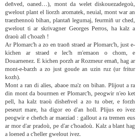
deñved, oaned…), mont da welet diskouezadegoù,
gwelout plant el liorzh aromatek, neuial, mont war an
traezhennoù bihan, plantañ legumaj, feurmiñ ur ched,
gwelout ti ar skrivagner Georges Perros, ha kalz a
draoù all c'hoazh !
Ar Plomarc'h a zo en traoñ straed ar Plomarc'h, just e-
kichen ar straed e lec'h m'emaon o chom, e
Douarnenez. E kichen porzh ar Rozmeur emañ, hag ar
mont-e-barzh a zo just goude an uzin ruz (ur fritur
kozh).
Mont a ran di alies, abaoe ma'z on bihan. Plijout a ra
din mont da bourmen er Plomarc'h, peogwir n'eo ket
pell, ha kalz traoù disheñvel a zo tu ober, e forzh
peseurt mare, ha digor eo d'an holl. Plijus eo ivez
peogwir e cheñch ar maeziad : gallout a ra tremen eus
ar mor d'ar pradoù, pe d'ar c'hoadoù. Kalz a blant hag
a loened a c'heller gwelout ivez.