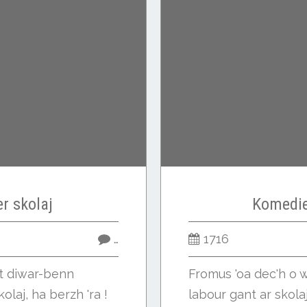
er skolaj
Komedie
…
1716
et diwar-benn
Fromus 'oa dec'h o w
olaj, ha berzh 'ra !
labour gant ar skola