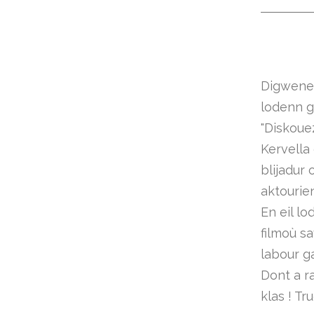
Digwener,
lodenn g
"Diskoue
Kervella
blijadur
aktourien
En eil l
filmoù s
labour g
Dont a r
klas ! Tr