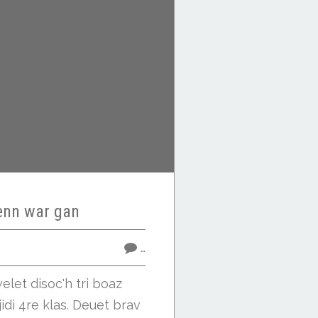
nn war gan
…
elet disoc'h tri boaz
jidi 4re klas. Deuet brav