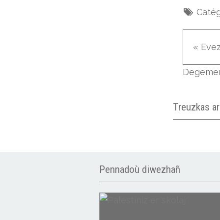
Catég
« Eve
Degeme
Treuzkas a
Pennadoù diwezhañ