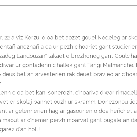
 22 a viz Kerzu, e oa bet aozet gouel Nedeleg ar skol
entañ anezhañ a oa ur pezh c'hoariet gant studierie
zadeg Landouzan" lakaet e brezhoneg gant Goulc'h
 diwar ur gontadenn c'hallek gant Tangi Malmanche. 
 o deus bet an arvesterien rak deuet brav eo ar c'hoar
.
odenn e oa bet kan, sonerezh, c'hoariva diwar rimadel
avet er skolaj bannet ouzh ur skramm. Donezonoù lie
ant ar gelennerien hag ar gasourien o doa heñchet ar 
a maout ar c'hemer perzh moarvat gant bugale an d
ugarez d'an holl !