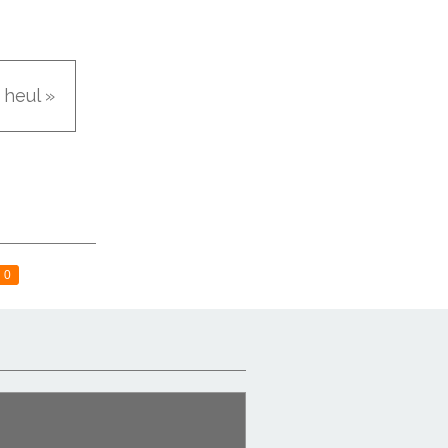
 heul »
0