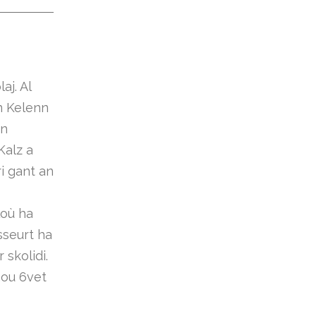
aj. Al
n Kelenn
an
Kalz a
i gant an
loù ha
sseurt ha
skolidi.
aou 6vet