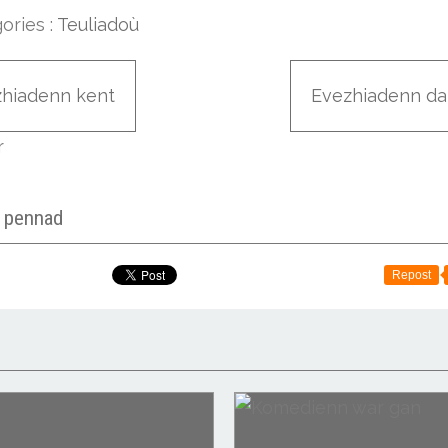
ories :
Teuliadoù
zhiadenn kent
Evezhiadenn da
r
r pennad
Repost