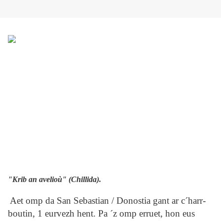
"Krib an avelioù" (Chillida).
Aet omp da San Sebastian / Donostia gant ar c´harr-
boutin, 1 eurvezh hent. Pa ´z omp erruet, hon eus