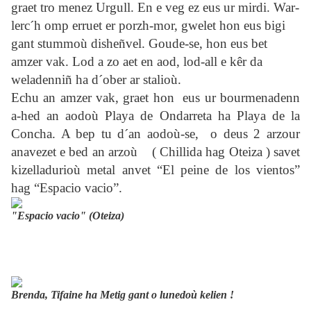
graet tro menez Urgull. En e veg ez eus ur mirdi. War-
lerc´h omp erruet er porzh-mor, gwelet hon eus bigi
gant stummoù disheñvel.
Goude-se, hon eus bet
amzer vak. Lod a zo aet en aod, lod-all e kêr da
weladenniñ ha d´ober ar stalioù.
Echu an amzer vak, graet hon
eus ur bourmenadenn
a-hed an aodoù Playa de Ondarreta ha Playa de la
Concha. A bep tu d´an aodoù-se,
o deus 2 arzour
anavezet e bed an arzoù
( Chillida hag Oteiza ) savet
kizelladurioù metal anvet “El peine de los vientos”
hag “Espacio vacio”.
"Espacio vacio" (Oteiza)
Brenda, Tifaine ha Metig gant o lunedoù kelien !