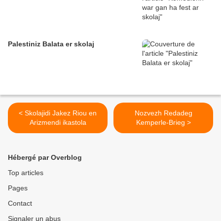
Palestiniz Balata er skolaj
< Skolajidi Jakez Riou en
Nozvezh Redadeg
Arizmendi ikastola
Kemperle-Brieg >
Hébergé par Overblog
Top articles
Pages
Contact
Signaler un abus