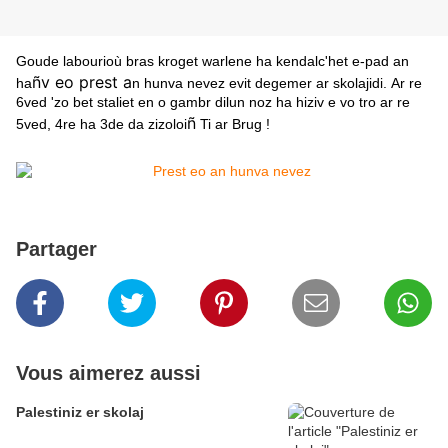
Goude labourioù bras kroget warlene ha kendalc'het e-pad an
ñv eo prest a
ha
n hunva nevez evit degemer ar skolajidi. Ar re
6ved 'zo bet staliet en o gambr dilun noz ha hiziv e vo tro ar re
ñ
5ved, 4re ha 3de da zizoloi
Ti ar Brug !
Partager
Vous aimerez aussi
Palestiniz er skolaj