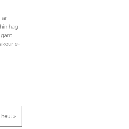
 ar
hin hag
 gant
sikour e-
 heul »