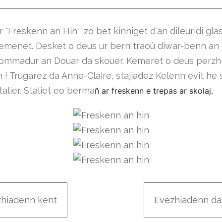
r "Freskenn an Hin" 'zo bet kinniget d'an dileuridi glas
remenet. Desket o deus ur bern traoù diwar-benn an 
ommadur an Douar da skouer. Kemeret o deus perzh
n ! Trugarez da Anne-Claire, stajiadez Kelenn evit he 
alier. Staliet eo berma
ñ ar freskenn e trepas ar skolaj.
zhiadenn kent
Evezhiadenn da