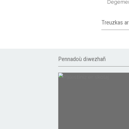
Degeme
Treuzkas a
Pennadoù diwezhañ