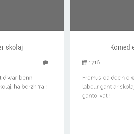
er skolaj
Komedie
…
1716
et diwar-benn
Fromus 'oa dec'h o w
olaj, ha berzh 'ra !
labour gant ar skola
ganto 'vat !