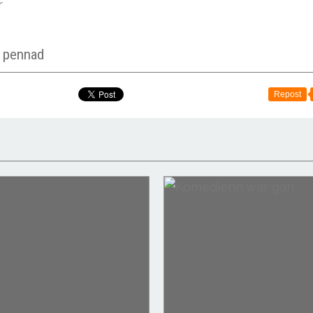
r
r pennad
Repost