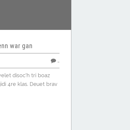
nn war gan
…
elet disoc'h tri boaz
jidi 4re klas. Deuet brav