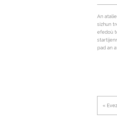
An atalie
sizhun t
efedoù t
startijen
pad an at
« Eve