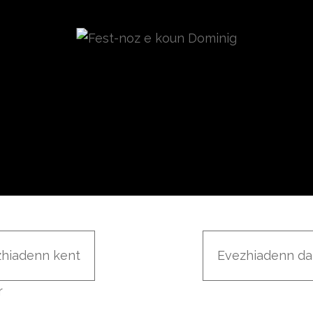
zhiadenn kent
Evezhiadenn da
r