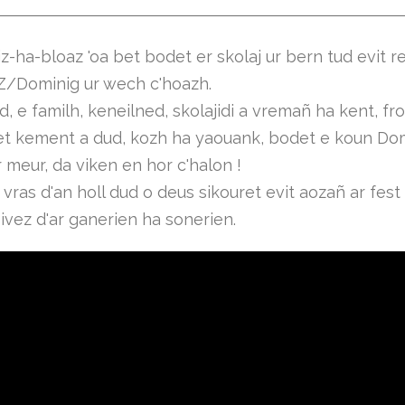
iz-ha-bloaz 'oa bet bodet er skolaj ur bern tud evit r
Z/Dominig ur wech c'hoazh.
, e familh, keneilned, skolajidi a vremañ ha kent, f
et kement a dud, kozh ha yaouank, bodet e koun Dom
 meur, da viken en hor c'halon !
vras d'an holl dud o deus sikouret evit aozañ ar fest
ivez d'ar ganerien ha sonerien.