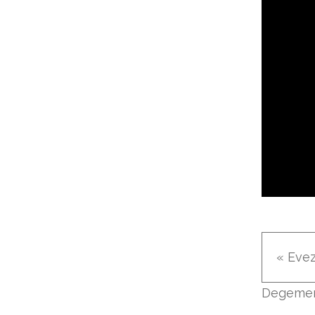
« Eve
Degeme