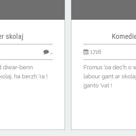
er skolaj
Komedie
…
1716
et diwar-benn
Fromus 'oa dec'h o w
olaj, ha berzh 'ra !
labour gant ar skola
ganto 'vat !