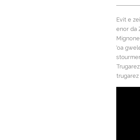
Evit e ze
enor da 
Mignoned
'oa gwel
stourmer
Trugarez 
trugarez 