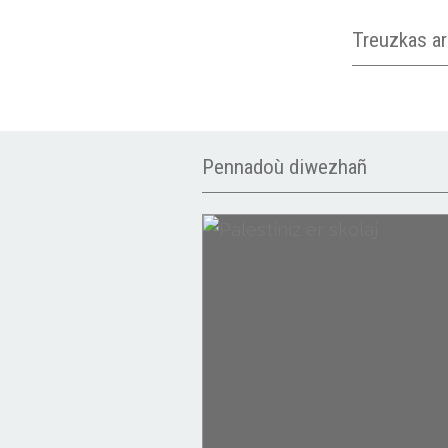
Treuzkas a
Pennadoù diwezhañ