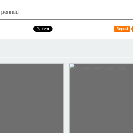
r pennad
Repost