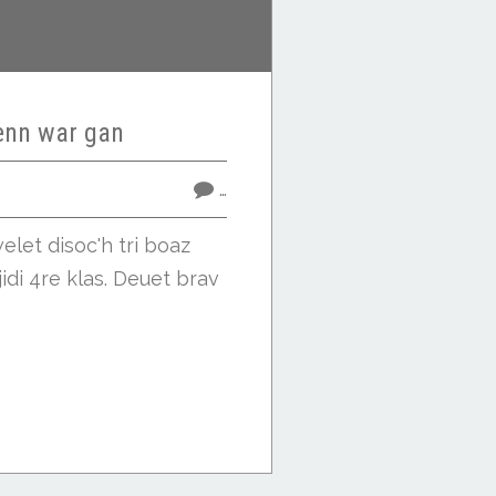
nn war gan
…
elet disoc'h tri boaz
jidi 4re klas. Deuet brav