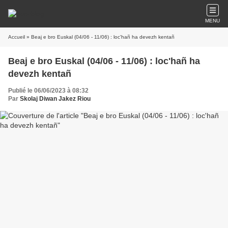
MENU
Accueil
» Beaj e bro Euskal (04/06 - 11/06) : loc'hañ ha devezh kentañ
Beaj e bro Euskal (04/06 - 11/06) : loc'hañ ha
devezh kentañ
Publié le 06/06/2023 à 08:32
Par
Skolaj Diwan Jakez Riou