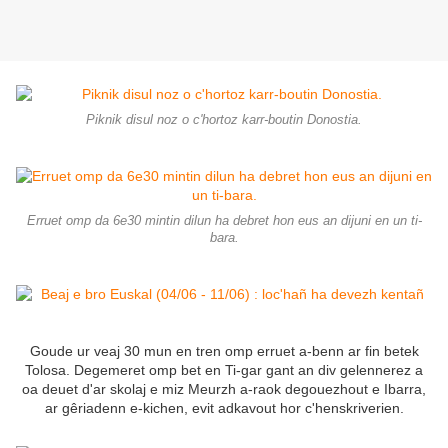
Piknik disul noz o c'hortoz karr-boutin Donostia.
Erruet omp da 6e30 mintin dilun ha debret hon eus an dijuni en un ti-
bara.
Goude ur veaj 30 mun en tren omp erruet a-benn ar fin betek
Tolosa. Degemeret omp bet en Ti-gar gant an div gelennerez a
oa deuet d'ar skolaj e miz Meurzh a-raok degouezhout e Ibarra,
ar gêriadenn e-kichen, evit adkavout hor c'henskriverien.