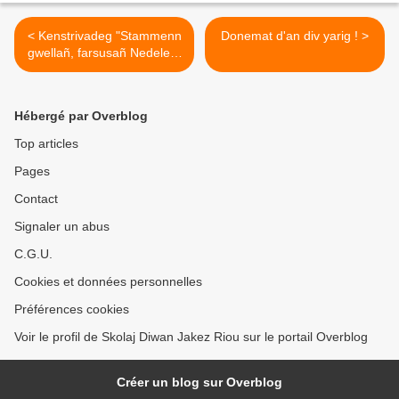
< Kenstrivadeg "Stammenn
Donemat d'an div yarig ! >
gwellañ, farsusañ Nedeleg"
ha kwiz Nedeleg
Hébergé par Overblog
Top articles
Pages
Contact
Signaler un abus
C.G.U.
Cookies et données personnelles
Préférences cookies
Voir le profil de Skolaj Diwan Jakez Riou sur le portail Overblog
Créer un blog sur Overblog