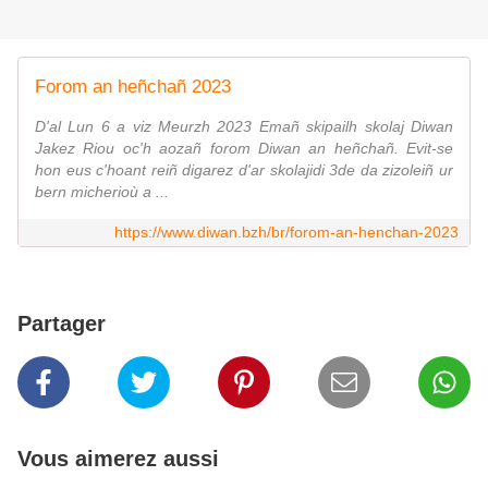
Forom an heñchañ 2023
D'al Lun 6 a viz Meurzh 2023 Emañ skipailh skolaj Diwan
Jakez Riou oc'h aozañ forom Diwan an heñchañ. Evit-se
hon eus c'hoant reiñ digarez d'ar skolajidi 3de da zizoleiñ ur
bern micherioù a ...
https://www.diwan.bzh/br/forom-an-henchan-2023
Partager
Vous aimerez aussi