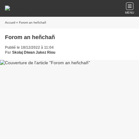
MENU
Accueil
» Forom an heñchañ
Forom an heñchañ
Publié le 18/12/2022 à 11:04
Par
Skolaj Diwan Jakez Riou