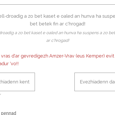
roadig a zo bet kaset e oaled an hunva ha suspens a zo bet
ar c'hrogad!
 vras d'ar gevredigezh Amzer-Vrav (eus Kemper) evit 
adur 'vo!!
zhiadenn kent
Evezhiadenn da
r
r pennad