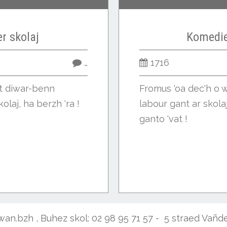
er skolaj
Komedie
…
1716
et diwar-benn
Fromus 'oa dec'h o w
olaj, ha berzh 'ra !
labour gant ar skola
ganto 'vat !
diwan.bzh , Buhez skol: 02 98 95 71 57 - 5 straed Vañ