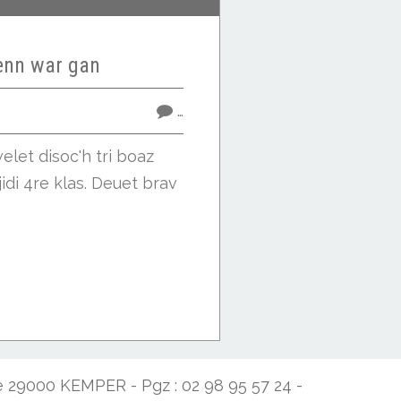
nn war gan
…
elet disoc'h tri boaz
jidi 4re klas. Deuet brav
de 29000 KEMPER - Pgz : 02 98 95 57 24 -