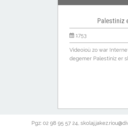
Palestiniz 
1753
Videoioù zo war Intern
degemer Palestiniz er sk
Pgz: 02 98 95 57 24, skolaj.jakez.riou@