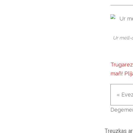
Ur mell-d
Trugarez
mañ! Plij
« Eve
Degeme
Treuzkas a