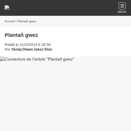
MENU
Accueil
» Plantañ gwez
Plantañ gwez
Publié le 11/12/2019 à 18:36
Par
Skolaj Diwan Jakez Riou