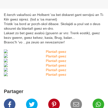
E-kerzh vakañsoù an Hollsent 'oa bet diskaret gant servijoù an Ti-
Kêr gwez siprez. (lod a 'oa marvet)
Tristik 'oa bord ar porzh-skol dibaoe. Skolajidi a-youl vat o deus
sikouret da blantañ gwez en-dro.
Lakaet zo bet gwez avaloù (gouenn ar vro: Trenk eostik), gwez
bezv gwenn, gwez kelvez, kasia, Brug, balan...
Bravoc'h 'vo ...pa zeuio an nevezamzer!
Partager