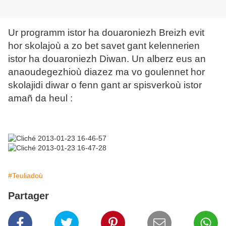
Ur programm istor ha douaroniezh Breizh evit
hor skolajoù a zo bet savet gant kelennerien
istor ha douaroniezh Diwan. Un alberz eus an
anaoudegezhioù diazez ma vo goulennet hor
skolajidi diwar o fenn gant ar spisverkoù istor
amañ da heul :
#Teuliadoù
Partager