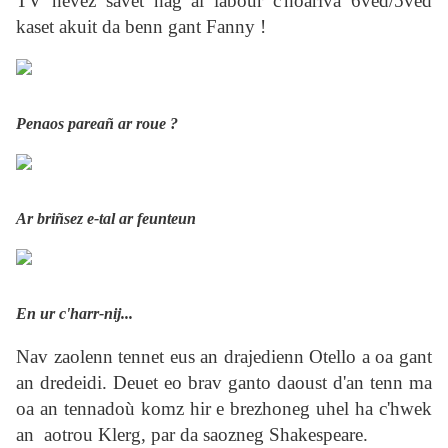
TV nevez savet hag al labour c'hoariva 6ved/5ved
kaset akuit da benn gant Fanny !
Penaos pareañ ar roue ?
Ar briñsez e-tal ar feunteun
En ur c'harr-nij...
Nav zaolenn tennet eus an drajedienn Otello a oa gant
an dredeidi. Deuet eo brav ganto daoust d'an tenn ma
oa an tennadoù komz hir e brezhoneg uhel ha c'hwek
an aotrou Klerg, par da saozneg Shakespeare.