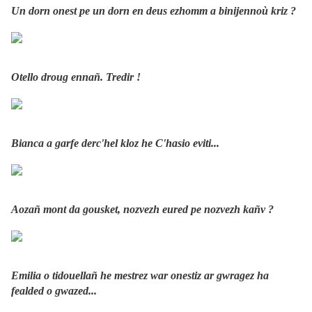
Un dorn onest pe un dorn en deus ezhomm a binijennoù kriz ?
Otello droug ennañ. Tredir !
Bianca a garfe derc'hel kloz he C'hasio eviti...
Aozañ mont da gousket, nozvezh eured pe nozvezh kañv ?
Emilia o tidouellañ he mestrez war onestiz ar gwragez ha
fealded o gwazed...