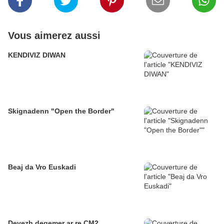
Vous aimerez aussi
KENDIVIZ DIWAN
Skignadenn "Open the Border"
Beaj da Vro Euskadi
Devezh degemer ar re CM2