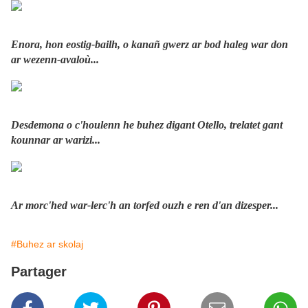
Enora, hon eostig-bailh, o kanañ gwerz ar bod haleg war don
ar wezenn-avaloù...
Desdemona o c'houlenn he buhez digant Otello, trelatet gant
kounnar ar warizi...
Ar morc'hed war-lerc'h an torfed ouzh e ren d'an dizesper...
#Buhez ar skolaj
Partager