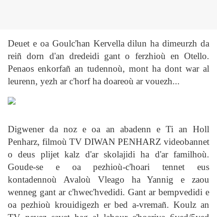
Deuet e oa Goulc'han Kervella dilun ha dimeurzh da
reiñ dorn d'an dredeidi gant o ferzhioù en Otello.
Penaos enkorfañ an tudennoù, mont ha dont war al
leurenn, yezh ar c'horf ha doareoù ar vouezh...
Digwener da noz e oa an abadenn e Ti an Holl
Penharz, filmoù TV DIWAN PENHARZ videobannet
o deus plijet kalz d'ar skolajidi ha d'ar familhoù.
Goude-se e oa pezhioù-c'hoari tennet eus
kontadennoù Avaloù Vleago ha Yannig e zaou
wenneg gant ar c'hwec'hvedidi. Gant ar bempvedidi e
oa pezhioù krouidigezh er bed a-vremañ. Koulz an