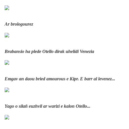
Ar brologourez
Brabansio ha plede Otello dirak uhelidi Venezia
Emgav an daou bried amourous e Kipr. E barr al levenez...
Yago o silañ euzhvil ar warizi e kalon Otello...