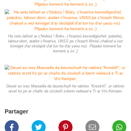
Ha setu lañset ar c'hluboù ! Boks, c'hoarioù kevredigezhel, paledoù,
labour-dorn, atalier c'hoariva, UNSS pe c'hoazh filmoù chakod a vez
kinniget d'ar skolajidi d'al lun ha d'ar yaou noz. Plijadur kement ha
kement a zo ;)
Deuet eo ivez Manuella da beurechuiñ he raktres "Kreskiñ", ur raktres
arzel ho po ar chañs da zizoloiñ a-benn nebeud e Ti ar Vro Kemper.
Partager