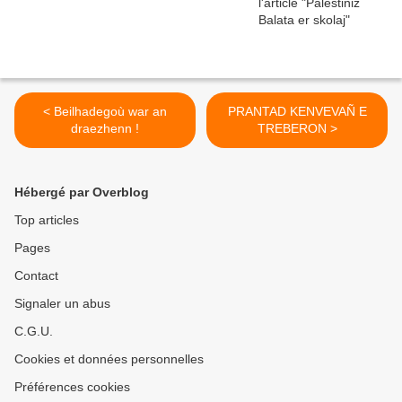
< Beilhadegoù war an
PRANTAD KENVEVAÑ E
draezhenn !
TREBERON >
Hébergé par Overblog
Top articles
Pages
Contact
Signaler un abus
C.G.U.
Cookies et données personnelles
Préférences cookies