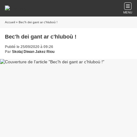
MENU
Accueil
» Bec'h dei gant ar c'hluboù !
Bec'h dei gant ar c'hluboù !
Publié le 25/09/2020 à 09:26
Par
Skolaj Diwan Jakez Riou